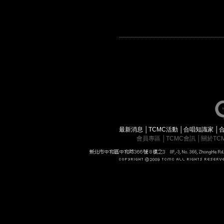
最新消息
│
TCMC活動
│
合唱知識家
│
會員專區
│
TCMC會訊
│
關於TC