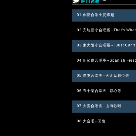
01 創新合唱比賽緣起
02 安坑國小合唱團--That's What T
03 東大附小合唱團--I Just Can't W
04 新節慶合唱團--Spanish Fiest
05 逢友合唱團--火金姑叨位去
06 五十蘭合唱團--靜心等
07 大愛合唱團--山海歡唱
08 大合唱--回憶