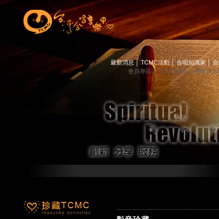
最新消息
│
TCMC活動
│
合唱知識家
│
合
會員專區
│
TCMC會訊
│
關於TC