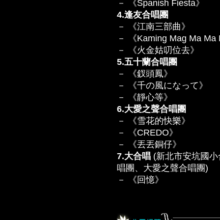
－ 《Spanish Fiesta》
4.逢友合唱團
－ 《江南三部曲》
－ 《Kaming Mag Ma Ma
－ 《火金姑叨位去》
5.五十蘭合唱團
－ 《釵頭鳳》
－ 《千の風になって》
－ 《靜心等》
6.大愛之聲合唱團
－ 《雪花的快樂》
－ 《CREDO》
－ 《丟丟銅仔》
7.大合唱
(新北市安坑國
唱團、大愛之聲合唱團)
－ 《回憶》