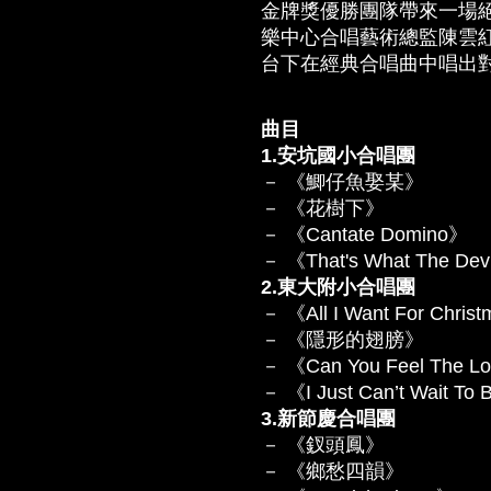
金牌獎優勝團隊帶來一場
樂中心合唱藝術總監陳雲
台下在經典合唱曲中唱出
曲目
1.安坑國小合唱團
－ 《鯽仔魚娶某》
－ 《花樹下》
－ 《Cantate Domino》
－ 《That's What The Dev
2.東大附小合唱團
－ 《All I Want For Chris
－ 《隱形的翅膀》
－ 《Can You Feel The Lo
－ 《I Just Can’t Wait To
3.新節慶合唱團
－ 《釵頭鳳》
－ 《鄉愁四韻》