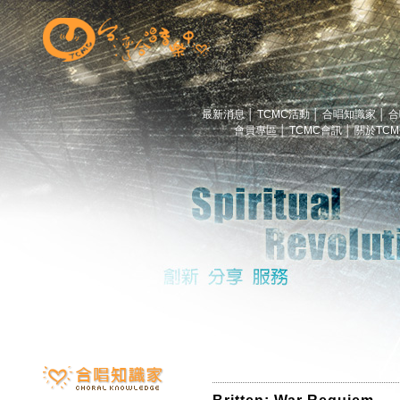
最新消息
│
TCMC活動
│
合唱知識家
│
合
會員專區
│
TCMC會訊
│
關於TC