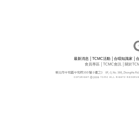
最新消息
│
TCMC活動
│
合唱知識家
│
會員專區
│
TCMC會訊
│
關於TC