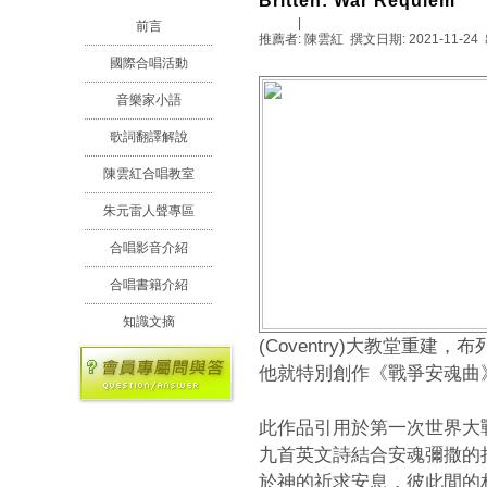
Britten: War Requiem
Share
|
前言
推薦者: 陳雲紅
撰文日期: 2021-11-24
國際合唱活動
音樂家小語
歌詞翻譯解說
陳雲紅合唱教室
朱元雷人聲專區
合唱影音介紹
合唱書籍介紹
知識文摘
(Coventry)大教堂重
他就特別創作《戰爭安魂曲》(
此作品引用於第一次世界大戰從軍
九首英文詩結合安魂彌撒的
於神的祈求安息，彼此間的