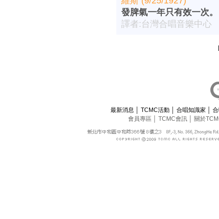
維斯 (9/25/1927)
發脾氣一年只有效一次。
譯者:台灣合唱音樂中心
最新消息
│
TCMC活動
│
合唱知識家
│
合
會員專區
│
TCMC會訊
│
關於TC