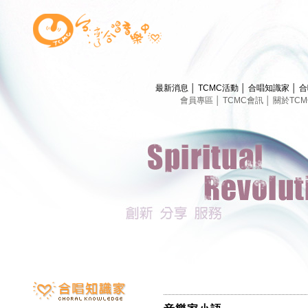
最新消息
│
TCMC活動
│
合唱知識家
│
合
會員專區
│
TCMC會訊
│
關於TC