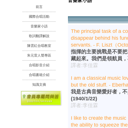
音樂家小語
前言
國際合唱活動
音樂家小語
The principal task of a co
歌詞翻譯解說
disappear behind his fun
servants. - F. Liszt（Oc
陳雲紅合唱教室
指揮的主要挑戰是不要把
朱元雷人聲專區
藏起來。我們是領航員，不是
譯者:李佳霖
合唱影音介紹
合唱書籍介紹
I am a classical music lo
but the old stuff. - Ebe
知識文摘
我是古典音樂愛好者，不
(1940/1/22)
譯者:李佳霖
I like to create the music
the ability to squeeze th