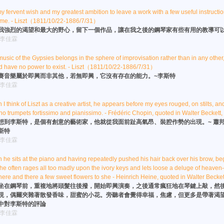
 my fervent wish and my greatest ambition to leave a work with a few useful instructio
r me. - Liszt（1811/10/22-1886/7/31）
我強烈的渴望和最大的野心，留下一個作品，讓在我之後的鋼琴家有些有用的教導可以
:李佳霖
usic of the Gypsies belongs in the sphere of improvisation rather than in any other,
d have no power to exist. - Liszt（1811/10/22-1886/7/31）
賽音樂屬於即興而非其他，若無即興，它沒有存在的能力。~李斯特
:李佳霖
I think of Liszt as a creative artist, he appears before my eyes rouged, on stilts, an
ho trumpets fortissimo and pianissimo. - Frédéric Chopin, quoted in Walter Becket
想到李斯特，是個有創意的藝術家，他就從我面前趾高氣昂、裝腔作勢的出現。~ 蕭
斯特
:李佳霖
he sits at the piano and having repeatedly pushed his hair back over his brow, beg
he often rages all too madly upon the ivory keys and lets loose a deluge of heaven
here and there a few sweet flowers to she - Heinrich Heine, quoted in Walter Beck
坐在鋼琴前，重複地將頭髮往後撥，開始即興演奏，之後通常瘋狂地在琴鍵上敲，然
現，偶爾夾雜著散發香味，甜蜜的小花。旁聽者會覺得幸福，焦慮，但更多是帶著渴望⋯
中對李斯特的評論
:李佳霖