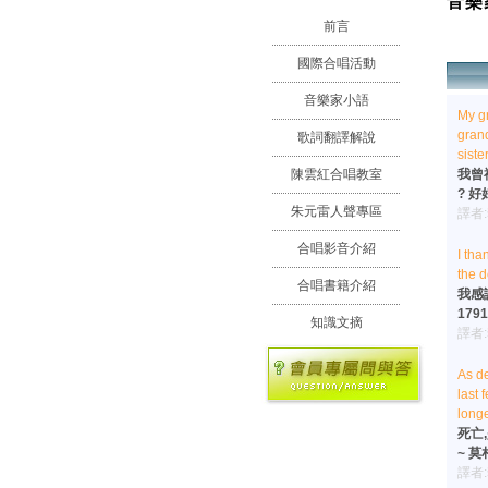
音樂
前言
國際合唱活動
音樂家小語
My gr
gran
歌詞翻譯解說
siste
我曾
陳雲紅合唱教室
? 好
朱元雷人聲專區
譯者
合唱影音介紹
I tha
the d
合唱書籍介紹
我感
1791
知識文摘
譯者
As de
last 
longe
死亡
~ 莫札
譯者