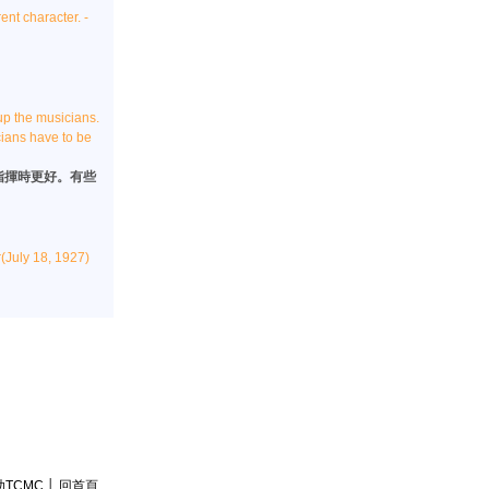
nt character. -
up the musicians.
cians have to be
指揮時更好。有些
(July 18, 1927)
助TCMC
│
回首頁