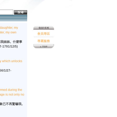
 daughter, my
hter, my own
會員專區
專屬服務
,我姊姊。什麼事
91/12/5)
ey which unlocks
1/27-
formed during the
age is not only no
形象已不再驚嚇我。