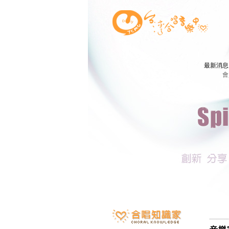
最新消
會