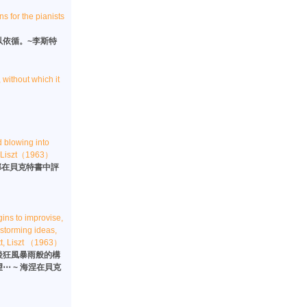
ns for the pianists
依循。~李斯特
 without which it
d blowing into
t, Liszt（1963）
邦在貝克特書中評
ins to improvise,
-storming ideas,
ett, Liszt （1963）
後狂風暴雨般的構
 ~ 海涅在貝克