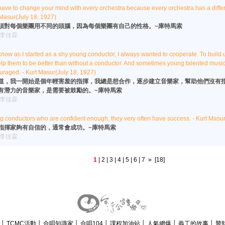
ave to change your mind with every orchestra because every orchestra has a differe
Masur(July 18, 1927)
須對每個樂團用不同的頭腦，因為每個樂團有自己的性格。~庫特馬索
:李佳霖
now as I started as a shy young conductor, I always wanted to cooperate. To build 
lp them to be better than without a conductor. And sometimes young talented musi
uraged. - Kurt Masur(July 18, 1927)
道，我一開始是個年輕害羞的指揮，我總是想合作，逐步建立音樂家，幫助他們沒有
有潛力的音樂家，是需要被鼓勵的。~庫特馬索
:李佳霖
 conductors who are confident enough, they very often have success. - Kurt Masur
指揮家夠有自信的，通常會成功。~庫特馬索
:李佳霖
1
|
2
|
3
|
4
|
5
|
6
|
7
»
[18]
息
│
TCMC活動
│
合唱知識家
│
合唱104
│
課程加油站
│
人氣網爆
│
義工的故事
│
贊