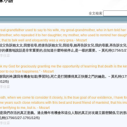
家小語
全文檢索
eat-grandfather used to say to his wife, my great-grandmother, who in turn told her
dmother, who repeated it to her daughter, my mother, who used to remind her daug
r, that to talk well and eloquently was a very grea - Mozart
祖父告訴她太太,我曾祖母,然後告訴她女兒,我祖母,她再告訴女兒,我的母親,再告訴女兒
好的優雅地說話是非常重要的,但知道什麼時候停止,是一樣的重要。~ 莫札特(1756/1/27-17
:李佳霖
nk my God for graciously granting me the opportunity of learning that death is the k
oor to our true happiness.” - Mozart
謝我的神,讓我有機會知道(學習到),死亡是打開獲得真正快樂之門的鑰匙。~ 莫札特(1756/
/12/5)
:李佳霖
ath, when we come to consider it closely, is the true goal of our existence, I have 
few years such close relations with this best and truest friend of mankind, that his im
r terrifying to me, but is. - Mozart
,是我們存活的真正意義。過去幾年有機會和這位人類的真正好友建立親密關係,它的
特(1756/1/27-1791/12/5)
:李佳霖