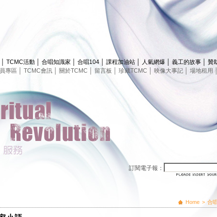
息
│
TCMC活動
│
合唱知識家
│
合唱104
│
課程加油站
│
人氣網爆
│
義工的故事
│
贊
員專區
│
TCMC會訊
│
關於TCMC
│
留言板
│
珍藏TCMC
│
映像大事記
│
場地租用
訂閱電子報：
Home
>
合