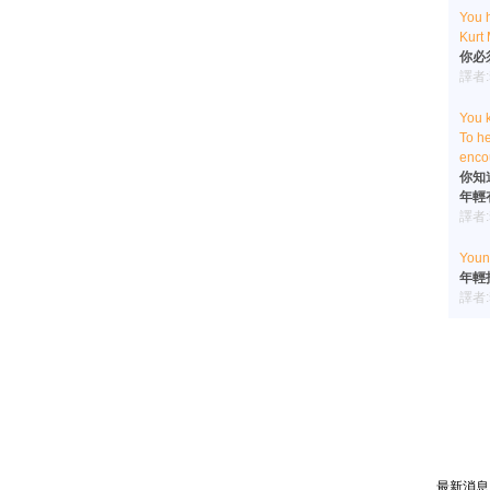
You h
Kurt 
你必
譯者
You k
To he
enco
你知
年輕
譯者
Young
年輕
譯者
最新消