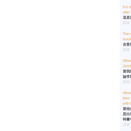
It is
afte
這是
譯者
The m
woul
吉普
譯者
When 
Jeric
當我
論李
譯者
When 
then 
with 
當他
思出
特書
譯者