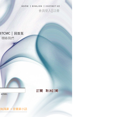
會員登入
│
註冊
助TCMC
│
回首頁
│
聯絡我們
唱知識家
> 音樂家小語