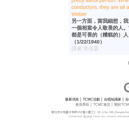
pretty awful person. Whe
conductors, they are all a
Weber
另一方面，當我細想，我
一個相當令人敬畏的人。
都是可畏的（糟糕的）人
（1/22/1940）
譯者:李佳霖
最新消息
│
TCMC活動
│
合唱知識家
│
合
會員專區
│
TCMC會訊
│
關於TC