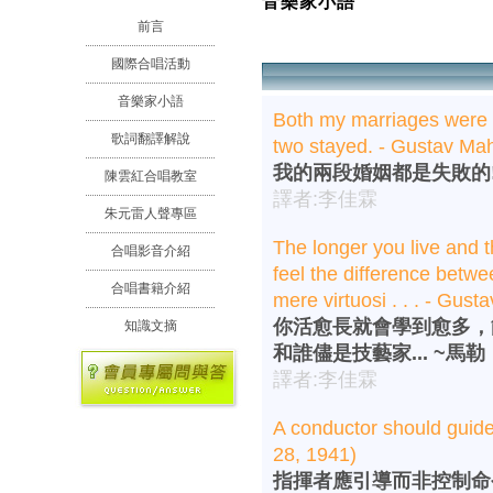
音樂家小語
前言
國際合唱活動
音樂家小語
Both my marriages were 
歌詞翻譯解說
two stayed. - Gustav Mah
我的兩段婚姻都是失敗的!
陳雲紅合唱教室
譯者:李佳霖
朱元雷人聲專區
The longer you live and t
合唱影音介紹
feel the difference betw
合唱書籍介紹
mere virtuosi . . . - Gust
你活愈長就會學到愈多，
知識文摘
和誰儘是技藝家... ~馬勒
譯者:李佳霖
A conductor should guide
28, 1941)
指揮者應引導而非控制命令。~