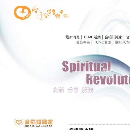
最新消息
│
TCMC活動
│
合唱知識家
│
合
會員專區
│
TCMC會訊
│
關於TC