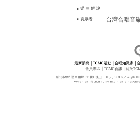
樂 曲 解 說
台灣合唱音
貢獻者
最新消息
│
TCMC活動
│
合唱知識家
│
會員專區
│
TCMC會訊
│
關於TC