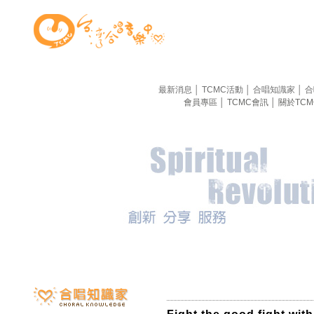
最新消息
│
TCMC活動
│
合唱知識家
│
合
會員專區
│
TCMC會訊
│
關於TC