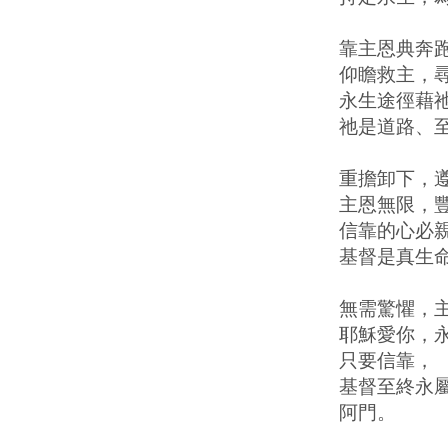
靠主恩典奔
仰瞻救主，
永生途徑藉
祂是道路、
重擔卸下，
主恩無限，
信靠的心必
基督是真生
無需驚懼，
耶穌愛你，
只要信靠，
基督至終永
阿門。