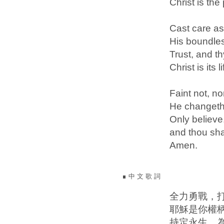
Christ is the
Cast care as
His boundles
Trust, and th
Christ is its 
Faint not, no
He changeth 
Only believe
and thou shal
Amen.
中 文 歌 詞
全力勇戰，
耶穌是你權
持定永生，