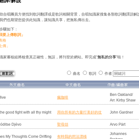
翻譯/解說
助合唱團員方便找到歌詞翻譯或是歌詞相關背景，合唱知識家搜集各類歌詞翻譯語解
我們也期望您提供此知識，讓知識共享，把無私傳出去。
步驟如下：
「我要上傳歌詞」
寫表格
「上傳」
識家審核組將檢查其正確性，無誤，將刊登於網站。即完成”
無私的分享
”啦！
曲名
歌詞
作者
Ben Oakland/
Jive
瘋咖啡
Arr. Kirby Shaw
the good fight with all thy might
用你所有的力量打美好的仗
John Gardner
óditse Djévo
聖母頌
Arvo Pärt
Johannes
mes My Thoughts Come Drifting
有時我的想法漂移