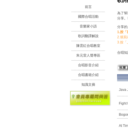
歌詞
前言
為了幫
國際合唱活動
分享。
音樂家小語
分享的
1.按
歌詞翻譯解說
2.填
3.按
陳雲紅合唱教室
合唱知
朱元雷人聲專區
合唱影音介紹
合唱書籍介紹
知識文摘
Java 
Fight 
Bogor
At Ti