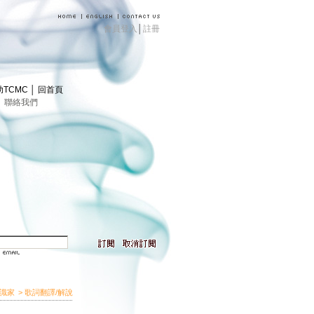
會員登入
│
註冊
助TCMC
│
回首頁
│
聯絡我們
識家
> 歌詞翻譯/解說