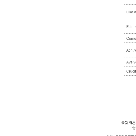
Like 
Et in 
Come
Ach, 
Ave v
Cruci
最新消
會