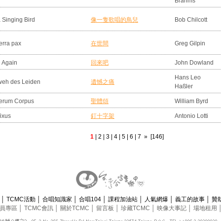
Brahms
a Singing Bird
像一隻歌唱的鳥兒
Bob Chilcott
terra pax
在世間
Greg Gilpin
 Again
回來吧
John Dowland
Hans Leo
weh des Leiden
遺憾之痛
Haßler
erum Corpus
聖體頌
William Byrd
fixus
釘十字架
Antonio Lotti
1
|
2
|
3
|
4
|
5
|
6
|
7
»
[146]
息
│
TCMC活動
│
合唱知識家
│
合唱104
│
課程加油站
│
人氣網爆
│
義工的故事
│
贊
員專區
│
TCMC會訊
│
關於TCMC
│
留言板
│
珍藏TCMC
│
映像大事記
│
場地租用