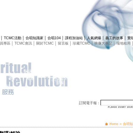
息
│
TCMC活動
│
合唱知識家
│
合唱104
│
課程加油站
│
人氣網爆
│
義工的故事
│
贊
員專區
│
TCMC會訊
│
關於TCMC
│
留言板
│
珍藏TCMC
│
映像大事記
│
場地租用
訂閱電子報：
Home
>
合唱知