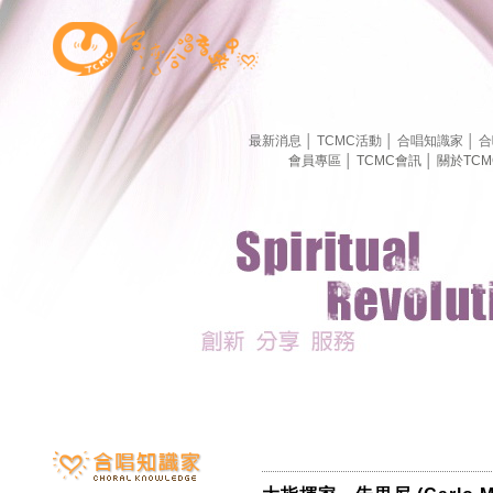
最新消息
│
TCMC活動
│
合唱知識家
│
合
會員專區
│
TCMC會訊
│
關於TC