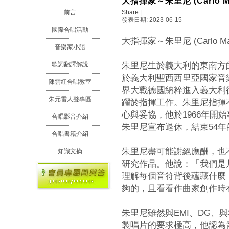
大指揮家～朱里尼 (Carlo Maria
Share
|
前言
發表日期: 2023-06-15
國際合唱活動
大指揮家～朱里尼 (Carlo Maria 
音樂家小語
朱里尼生於義大利的東南方的漁
歌詞翻譯解說
於義大利聖西西里亞國家音
陳雲紅合唱教室
界大戰德國納粹進入義大利後
朱元雷人聲專區
躍於指揮工作。朱里尼指揮
心與妥協，他於1966年開
合唱影音介紹
朱里尼宣布退休，結束54
合唱書籍介紹
朱里尼盡可能謝絕應酬，也
知識文摘
研究作品。他說：「我們是
理解每個音符背後蘊藏什麼
夠的，且看看作曲家創作時
朱里尼雖然與EMI、DG、
製唱片的要求極高，他認為