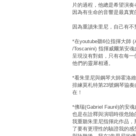
片的過程，他總是希望演奏
因為有生命的音響是最真實
因為重讀朱里尼，自己有不
*在youtube聽6位指揮大師 (Abbado
/Toscanini) 指揮威爾第
呈現沒有對錯，只有在每一
他們的靈犀相通。
*看朱里尼與鋼琴大師霍洛維茲 (Vladi
排練莫札特第23號鋼琴協
在！
*佛瑞(Gabriel Fauré
也是在詮釋與演唱時很危險
我重聽朱里尼指揮此作品，
了要有更理性的驗證我的感
與聆聽後，我在“朱里尼的佛