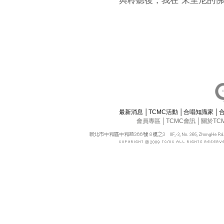
最新消息
│
TCMC活動
│
合唱知識家
│
會員專區
│
TCMC會訊
│
關於TC