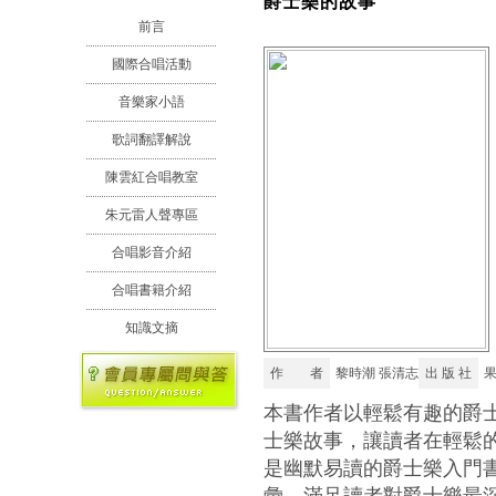
爵士樂的故事
前言
國際合唱活動
音樂家小語
歌詞翻譯解說
陳雲紅合唱教室
朱元雷人聲專區
合唱影音介紹
合唱書籍介紹
知識文摘
作 者
黎時潮 張清志
出 版 社
本書作者以輕鬆有趣的爵
士樂故事，讓讀者在輕鬆
是幽默易讀的爵士樂入門
彙，滿足讀者對爵士樂最深層的