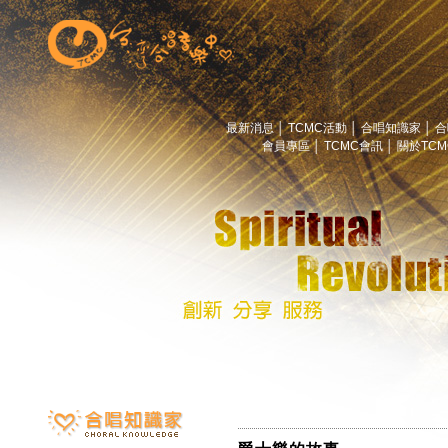
最新消息
│
TCMC活動
│
合唱知識家
│
合
會員專區
│
TCMC會訊
│
關於TC