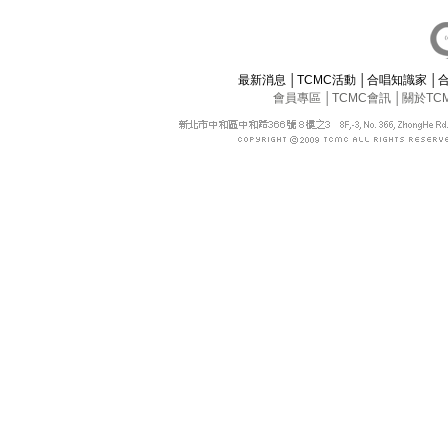
最新消息
│
TCMC活動
│
合唱知識家
│
會員專區
│
TCMC會訊
│
關於TC