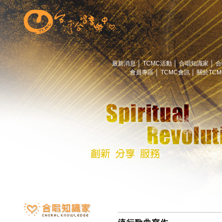
最新消息
│
TCMC活動
│
合唱知識家
│
合
會員專區
│
TCMC會訊
│
關於TC