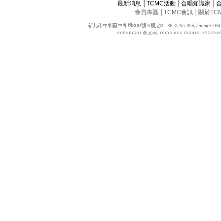
最新消息
│
TCMC活動
│
合唱知識家
│
會員專區
│
TCMC會訊
│
關於TC