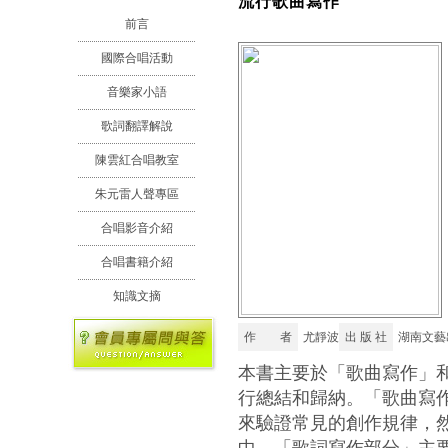
流行歌曲寫作
前言
國際合唱活動
音樂家小語
歌詞翻譯解說
陳雲紅合唱教室
朱元雷人聲專區
合唱影音介紹
合唱書籍介紹
知識文摘
作 者
尤靜波
出 版 社
湖南文藝
本書主要於「歌曲寫作」
行總結和歸納。「歌曲寫
來驗證常見的創作規律，
中。「歌詞寫作部分」主