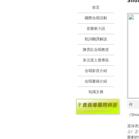
Sho
前言
國際合唱活動
音樂家小語
歌詞翻譯解說
陳雲紅合唱教室
朱元雷人聲專區
合唱影音介紹
合唱書籍介紹
知識文摘
作
《Sh
資深表
上》之
樂劇的