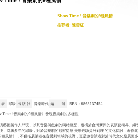
w Time ! 音樂劇的9種風情
Show Time ! 音樂劇的9種風情
推荐者: 陳雲紅
 者
邱瑗
出 版 社
音樂時代
編 號
ISBN：9868137454
ow Time ! 音樂劇的9種風情》發現音樂劇的多樣性
演藝術製作人邱瑗，以其音樂與戲劇的獨特經歷，縱橫於台灣新興的表演藝術界。繼
後，沈澱多年的邱瑗，對於音樂劇的觀察從感 美學經驗提升到理 的文化探討，著作此書《Sh
9種風情》，不僅拓展讀者在音樂劇領域的視野，更是激發讀者對於時代文化發展更