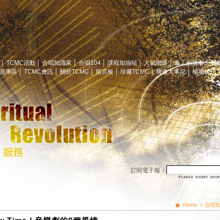
息
│
TCMC活動
│
合唱知識家
│
合唱104
│
課程加油站
│
人氣網爆
│
義工的故事
│
贊
員專區
│
TCMC會訊
│
關於TCMC
│
留言板
│
珍藏TCMC
│
映像大事記
│
場地租用
訂閱電子報：
Home
>
合唱