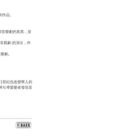
樂劇作品。
明此兩類音樂劇的差異，並
表現非戲劇 的演出，作
名音樂劇。
1世紀也改變華人的
》將引導愛樂者發現音