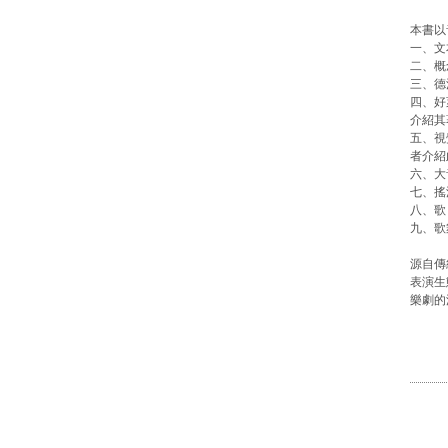
本書以
一、文
二、概
三、德法
四、好萊
介紹其
五、視覺
者介紹
六、大音
七、搖
八、歌
九、歌
源自傳
表演生
樂劇的