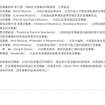
音樂劇的特 來分類，歸納出音樂劇的9種風情，分章敘述：
本音樂劇（Book Musical）：介紹以敘說故事為本，在其中嵌入抒發情感歌曲的音
念音樂劇（Concept Musical）：介紹藉由故事傳達故事背後訊息的音樂劇作品。
音樂劇（French and Dutch Musical）：介紹法語系與德語系音樂劇。
塢音樂片與 老匯音樂劇（Hollywood Musical vs. Broadway Musical）：說
著名的音樂劇。
音樂劇場（Theatrical Event & Spectacles）：這類別的音樂劇是以劇場的形式
此類音樂劇的特色與此類著名的音樂劇。
樂劇（New Musical, ﾒPoprettaﾓ or Megamusical）：介紹大編制、大場面的著
滾音樂劇（Rock Musical）：介紹此類起源於二次世界大戰之後的美國流行音樂劇。
．舞．劇（Song & Dance）：介紹兼具歌唱、舞蹈與戲劇三種特質的音樂劇。
舞雜戲（Vaudeville）：介紹具有美國通俗歌舞表演特質的音樂劇。
統歌劇的音樂劇，以世代的音樂語言與觀念，掀起當今表演藝術的新風潮，此風潮在2
態，許多愛樂者紛紛研讀欣賞音樂劇。邱瑗著作的《Show Time! 音樂劇的9種風情
深刻與多樣，讓音樂劇的旋風深植內心！