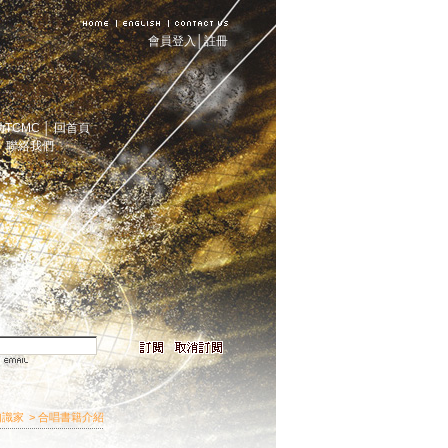
會員登入
│
註冊
助TCMC
│
回首頁
│
聯絡我們
知識家
> 合唱書籍介紹