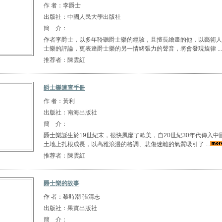
作 者：李爵士
出版社：中國人民大學出版社
簡 介：
作者李爵士，以多年聆聽爵士樂的經驗，且擅長繪畫的他，以藝術人
士樂的評論，更表達爵士樂的另一情緒張力的聲音，將會發現旋律 ...
推荐者：陳雲紅
爵士樂速查手冊
作 者：黃利
出版社：南海出版社
簡 介：
爵士樂誕生於19世紀末，很快風靡了歐美，自20世紀30年代傳入中
土地上扎根成長，以高雅浪漫的格調、悲傷迷離的氣質吸引了 ...
推荐者：陳雲紅
爵士樂的故事
作 者：黎時潮 張清志
出版社：果實出版社
簡 介：