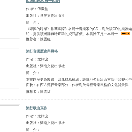
即興的聆感-爵士印象I
作 者：傅慶堂
出版社：世界文物出版社
簡 介：
《即興的聆感》推薦國際知名爵士音樂家的CD，對於該CD的樂器
述，提供讀者購買時正確的資訊評價。本書除了是一本爵士 ...
推荐者：陳雲紅
流行音樂歷史與風格
作 者：尤靜波
出版社：湖南文藝出版社
簡 介：
本書以歷史為縱線，以風格為橫線，詳細地勾勒出西方流行音樂和中
面貌：在西方流行音樂部分，作者對於每種音樂風格的文化背景與 ...
推荐者：陳雲紅
流行歌曲寫作
作 者：尤靜波
出版社：湖南文藝出版社
簡 介：