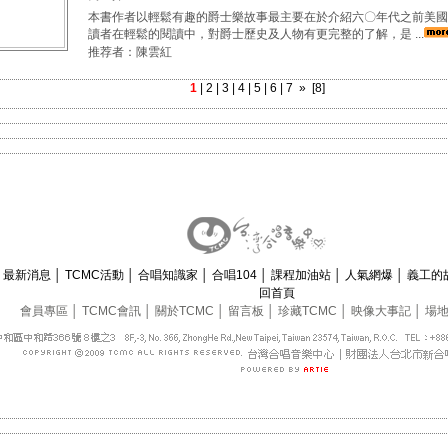
本書作者以輕鬆有趣的爵士樂故事最主要在於介紹六〇年代之前美國
讀者在輕鬆的閱讀中，對爵士歷史及人物有更完整的了解，是 ...
推荐者：陳雲紅
1
|
2
|
3
|
4
|
5
|
6
|
7
»
[8]
最新消息
│
TCMC活動
│
合唱知識家
│
合唱104
│
課程加油站
│
人氣網爆
│
義工的
回首頁
會員專區
│
TCMC會訊
│
關於TCMC
│
留言板
│
珍藏TCMC
│
映像大事記
│
場