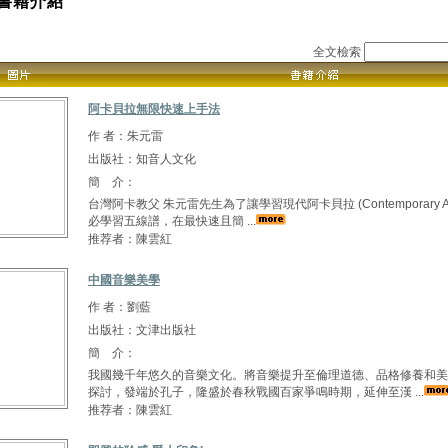
書籍介紹
全文檢索
阿卡貝拉無限快速上手法
作 者：朱元雷
出版社：知音人文化
簡 介：
台灣阿卡教父 朱元雷先生為了讓學習現代阿卡貝拉 (Contemporary A C
必學習五線譜，在最快速且簡 ...
推荐者：陳雲紅
中國音樂美學
作 者：劉藍
出版社：文津出版社
簡 介：
我國幾千年悠久的音樂文化。將音樂提升至倫理道德、品格修養和美
探討，發端於孔子，隆盛於春秋戰國百家爭鳴時期，延伸至漢 ...
推荐者：陳雲紅