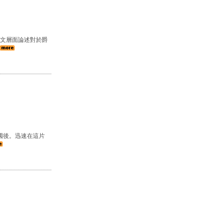
文層面論述對於爵
國後。迅速在這片