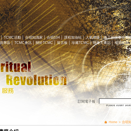
息
│
TCMC活動
│
合唱知識家
│
合唱104
│
課程加油站
│
人氣網爆
│
義工的故事
│
贊
員專區
│
TCMC會訊
│
關於TCMC
│
留言板
│
珍藏TCMC
│
映像大事記
│
場地租用
訂閱電子報：
Home
>
合唱