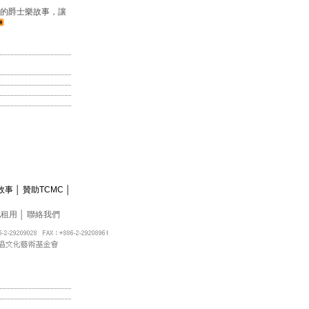
的爵士樂故事，讓
故事
│
贊助TCMC
│
地租用
│
聯絡我們