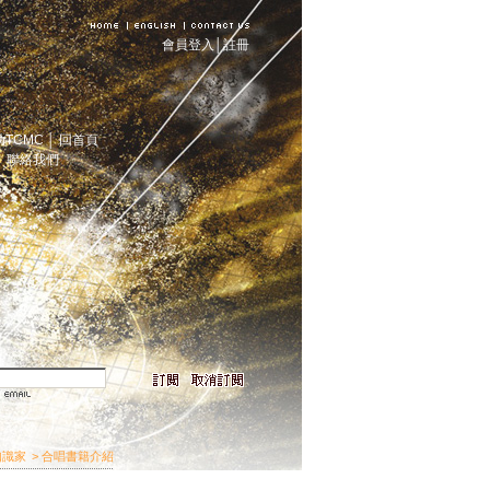
會員登入
│
註冊
助TCMC
│
回首頁
│
聯絡我們
知識家
> 合唱書籍介紹