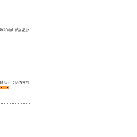
編制和編曲都詳盡敘
國流行音樂的整體