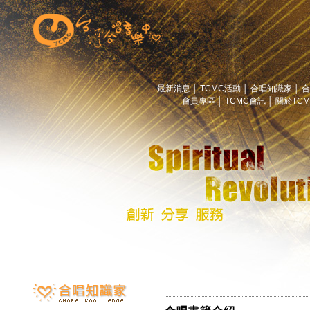
最新消息
│
TCMC活動
│
合唱知識家
│
合
會員專區
│
TCMC會訊
│
關於TC