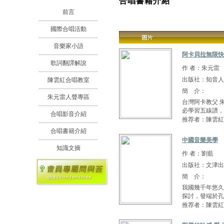
合唱書籍介紹
前言
國際合唱活動
音樂家小語
阿卡貝拉無限快
歌詞翻譯解說
作 者：朱元雷
出版社：知音人
陳雲紅合唱教室
簡 介：
朱元雷人聲專區
台灣阿卡教父 朱元
必學習五線譜，在
合唱影音介紹
推荐者：陳雲紅
合唱書籍介紹
中國音樂美學
知識文摘
作 者：劉藍
出版社：文津出
簡 介：
我國幾千年悠久
探討，發端於孔
推荐者：陳雲紅