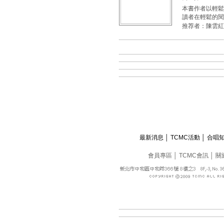
本書作者以輕鬆
讀者在輕鬆的閱
推荐者：陳雲紅
最新消息
│
TCMC活動
│
合唱
會員專區
│
TCMC會訊
│
關