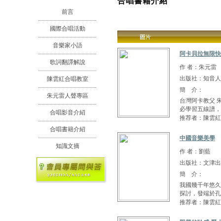
合唱書籍介紹
前言
國際合唱活動
音樂家小語
阿卡貝拉無限快
歌詞翻譯解說
作 者：朱元雷
出版社：知音人
陳雲紅合唱教室
簡 介：
朱元雷人聲專區
台灣阿卡教父 朱元
必學習五線譜，在
合唱影音介紹
推荐者：陳雲紅
合唱書籍介紹
中國音樂美學
知識文摘
作 者：劉藍
出版社：文津出
簡 介：
我國幾千年悠久
探討，發端於孔
推荐者：陳雲紅