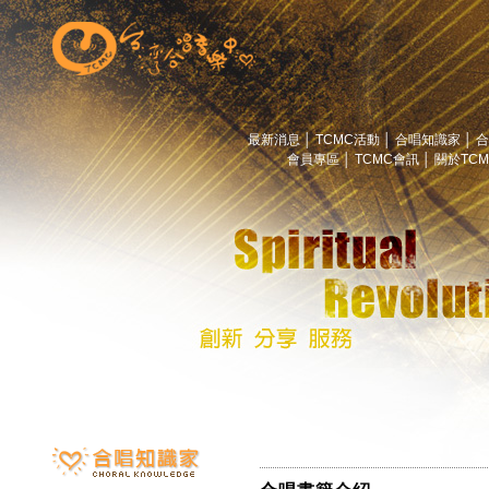
最新消息
│
TCMC活動
│
合唱知識家
│
合
會員專區
│
TCMC會訊
│
關於TC