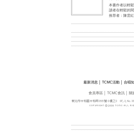
本書作者以輕鬆
讀者在輕鬆的閱
推荐者：陳雲紅
最新消息
│
TCMC活動
│
合唱
會員專區
│
TCMC會訊
│
關