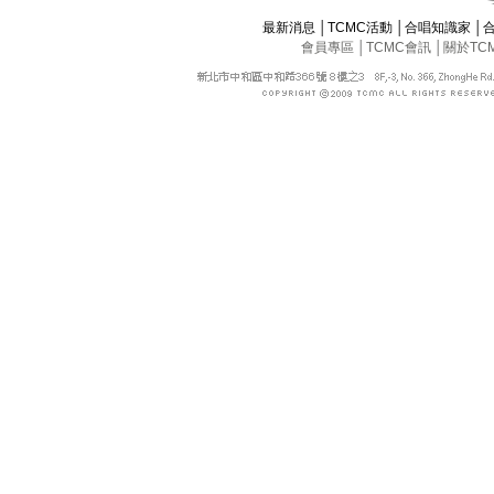
最新消息
│
TCMC活動
│
合唱知識家
│
會員專區
│
TCMC會訊
│
關於TC