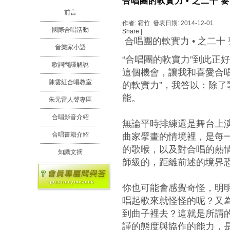
合唱團的軟實力 • 之二十 
前言
作者: 霜竹 發表日期: 2014-12-01
國際合唱活動
Share
|
合唱團的軟實力 • 之二十
音樂家小語
“合唱團的軟實力”到此正
歌詞翻譯解說
這個機會，讓我和喜愛合
陳雲紅合唱教室
的軟實力”，我答以：除
能。
朱元雷人聲專區
合唱影音介紹
無論平時排練還是舞台上
合唱書籍介紹
曲家擘畫的情境裡，是每
的歌喉，以及對合唱的熱
知識文摘
師級的，距離前述的境界
你也可能會感覺奇怪，明
唱起歌來就怪怪的呢？又
到曲子裡去？這就是所謂
謹的態度與協作的能力，