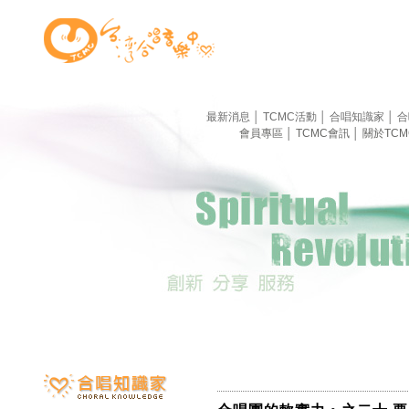
最新消息
│
TCMC活動
│
合唱知識家
│
合
會員專區
│
TCMC會訊
│
關於TC