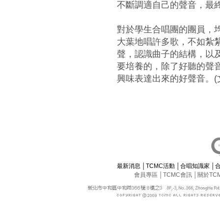
不斷調適自己的聲音，最
對於學生合唱團的團員，
大葉地唱許多歌，不如紮
聲，認識曲子的結構，以
要培養的，除了好聽的聲
興味表達出來的好聲音。(文
最新消息
│
TCMC活動
│
合唱知識家
│
會員專區
│
TCMC會訊
│
關於TC