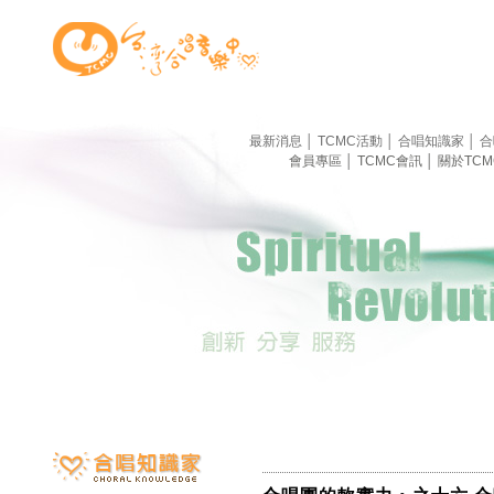
最新消息
│
TCMC活動
│
合唱知識家
│
合
會員專區
│
TCMC會訊
│
關於TC