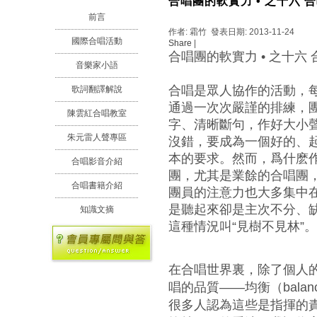
合唱團的軟實力 • 之十六 
前言
作者: 霜竹 發表日期: 2013-11-24
國際合唱活動
Share
|
合唱團的軟實力 • 之十六
音樂家小語
合唱是眾人協作的活動，
歌詞翻譯解說
通過一次次嚴謹的排練，
陳雲紅合唱教室
字、清晰斷句，作好大小
朱元雷人聲專區
沒錯，要成為一個好的、
本的要求。然而，爲什麽
合唱影音介紹
團，尤其是業餘的合唱團
合唱書籍介紹
團員的注意力也大多集中
是聽起來卻是主次不分、
知識文摘
這種情況叫“見樹不見林”。
在合唱世界裏，除了個人
唱的品質——均衡（balanc
很多人認為這些是指揮的