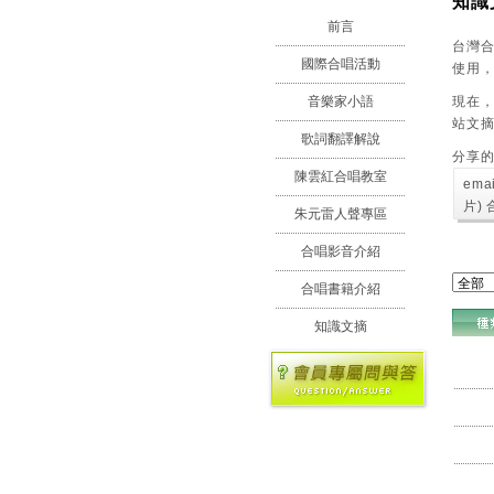
知識
前言
台灣
國際合唱活動
使用
現在，
音樂家小語
站文
歌詞翻譯解說
分享
陳雲紅合唱教室
ema
片)
朱元雷人聲專區
合唱影音介紹
合唱書籍介紹
知識文摘