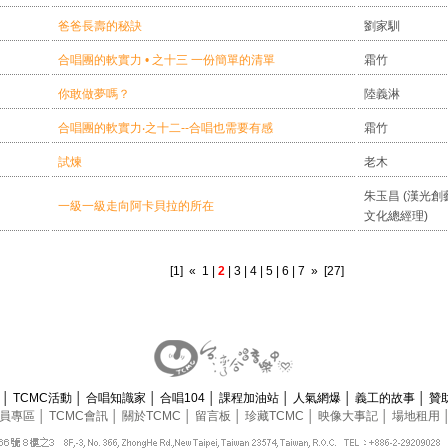
爸爸長壽的秘訣
劉家馴
合唱團的軟實力 • 之十三 一份簡單的清單
霜竹
你敢做夢嗎？
陸義淋
合唱團的軟實力‧之十二--合唱也需要有感
霜竹
試煉
老木
朱玉昌 (漢光創
一級一級走向阿卡貝拉的所在
文化總經理)
[1]
«
1
|
2
|
3
|
4
|
5
|
6
|
7
»
[27]
息
│
TCMC活動
│
合唱知識家
│
合唱104
│
課程加油站
│
人氣網爆
│
義工的故事
│
贊
員專區
│
TCMC會訊
│
關於TCMC
│
留言板
│
珍藏TCMC
│
映像大事記
│
場地租用