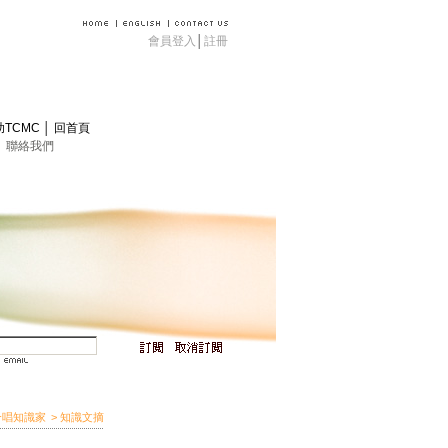
會員登入
│
註冊
助TCMC
│
回首頁
│
聯絡我們
合唱知識家
> 知識文摘