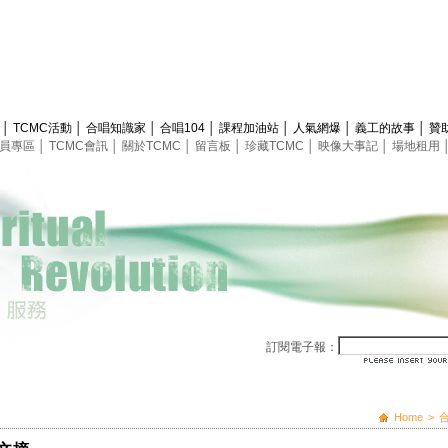
息
│
TCMC活動
│
合唱知識家
│
合唱104
│
課程加油站
│
人氣網爆
│
義工的故事
│
贊
員專區
│
TCMC會訊
│
關於TCMC
│
留言板
│
珍藏TCMC
│
映像大事記
│
場地租用
訂閱電子報：
Home
>