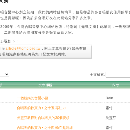
文摘
合唱音樂中心創立初期，我們的網站雖然簡單，但是卻是許多合唱朋友使用的平
，也是貢獻呢！因為許多合唱好友在此網站分享許多文章。
2009年，台灣合唱音樂中心網站改版，特別闢【知識文摘】此單元，一則整理20
摘，二則開放給合唱朋友分享各類文章給大家。
的步驟如下：
il至
article@tcmc.org.tw
，附上文章與圖片(如果有圖
 合唱知識家審核組將為您刊登文章於網站。
全文檢索:
一個新媽的音樂小徑
Rain
合唱團的軟實力 • 之十五 專注力
霜竹
吳靈芬教授對合唱團員的30個要求
吳靈芬
合唱團的軟實力 • 之十四 輸在起跑線
霜竹