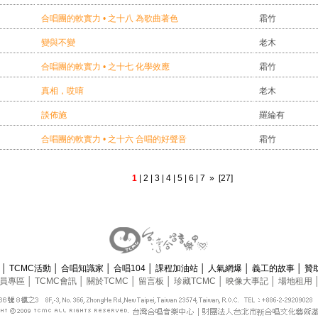
合唱團的軟實力 • 之十八 為歌曲著色
霜竹
變與不變
老木
合唱團的軟實力 • 之十七 化學效應
霜竹
真相，哎唷
老木
談佈施
羅綸有
合唱團的軟實力 • 之十六 合唱的好聲音
霜竹
1
|
2
|
3
|
4
|
5
|
6
|
7
»
[27]
息
│
TCMC活動
│
合唱知識家
│
合唱104
│
課程加油站
│
人氣網爆
│
義工的故事
│
贊
員專區
│
TCMC會訊
│
關於TCMC
│
留言板
│
珍藏TCMC
│
映像大事記
│
場地租用