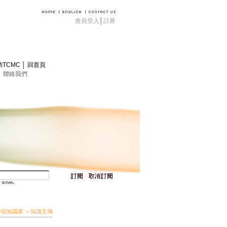
會員登入
│
註冊
助TCMC
│
回首頁
│
聯絡我們
合唱知識家
> 知識文摘