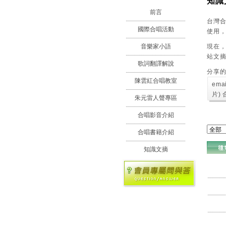
知識
前言
台灣
國際合唱活動
使用
現在，
音樂家小語
站文
歌詞翻譯解說
分享
陳雲紅合唱教室
ema
片)
朱元雷人聲專區
合唱影音介紹
合唱書籍介紹
知識文摘