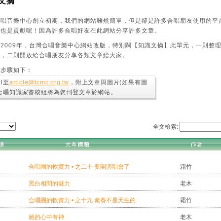
文摘
合唱音樂中心創立初期，我們的網站雖然簡單，但是卻是許多合唱朋友使用的平
，也是貢獻呢！因為許多合唱好友在此網站分享許多文章。
2009年，台灣合唱音樂中心網站改版，特別闢【知識文摘】此單元，一則整理20
摘，二則開放給合唱朋友分享各類文章給大家。
的步驟如下：
il至
article@tcmc.org.tw
，附上文章與圖片(如果有圖
 合唱知識家審核組將為您刊登文章於網站。
全文檢索:
合唱團的軟實力 • 之二十 要開演唱會了
霜竹
黑白相間的魅力
老木
合唱團的軟實力 • 之十九 素養不是天生的
霜竹
她的心中有神
老木