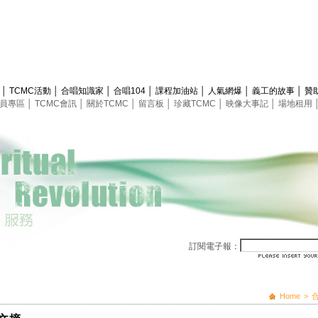
息
│
TCMC活動
│
合唱知識家
│
合唱104
│
課程加油站
│
人氣網爆
│
義工的故事
│
贊
員專區
│
TCMC會訊
│
關於TCMC
│
留言板
│
珍藏TCMC
│
映像大事記
│
場地租用
訂閱電子報：
Home
>