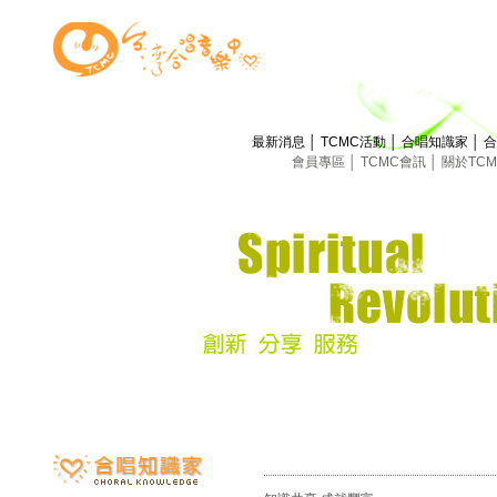
最新消息
│
TCMC活動
│
合唱知識家
│
合
會員專區
│
TCMC會訊
│
關於TC