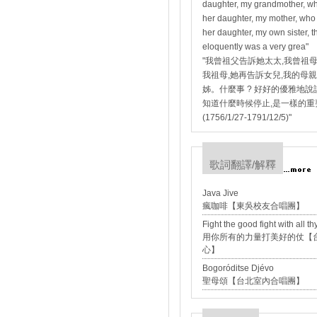
daughter, my grandmother, who
her daughter, my mother, who
her daughter, my own sister, th
eloquently was a very grea"
"我曾祖父告訴她太太,我曾祖母
我祖母,她再告訴女兒,我的母親
姊。什麼事 ? 好好的優雅地說
知道什麼時候停止,是一樣的重
(1756/1/27-1791/12/5)"
歌詞翻譯/解釋
Java Jive
瘋咖啡【東吳校友合唱團】
Fight the good fight with all th
用你所有的力量打美好的仗【
心】
Bogoróditse Djévo
聖母頌【台北室內合唱團】