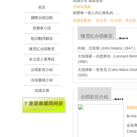
知識共享 成就豐富
合唱知識家
前言
敲開每一個人內心無私的……
國際合唱活動
知識貢獻者 ：
朱元雷
、
呂石明
、
李佳霖
音樂家小語
陳雲紅合唱教室
歌詞翻譯解說
約翰．亞當斯 (John Adams, 1947-)
陳雲紅合唱教室
大指揮家～伯恩斯坦（Leonard Bernste
朱元雷人聲專區
1990）
合唱影音介紹
大指揮家～朱里尼 (Carlo Maria Giulin
2005)
合唱書籍介紹
知識文摘
合唱影音介紹
Britt
Britt
這張專輯
Christ