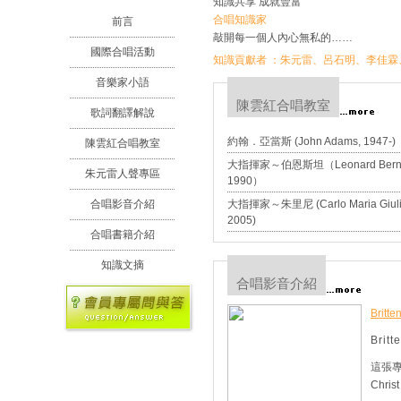
知識共享 成就豐富
合唱知識家
前言
敲開每一個人內心無私的……
國際合唱活動
知識貢獻者 ：
朱元雷
、
呂石明
、
李佳霖
音樂家小語
陳雲紅合唱教室
歌詞翻譯解說
約翰．亞當斯 (John Adams, 1947-)
陳雲紅合唱教室
大指揮家～伯恩斯坦（Leonard Bernste
朱元雷人聲專區
1990）
合唱影音介紹
大指揮家～朱里尼 (Carlo Maria Giulin
2005)
合唱書籍介紹
知識文摘
合唱影音介紹
Britt
Britt
這張專輯
Christ