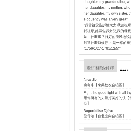
daughter, my grandmother, who
her daughter, my mother, who
her daughter, my own sister, th
eloquently was a very grea"
"我曾祖父告訴她太太,我曾祖母
我祖母,她再告訴女兒,我的母親
姊。什麼事 ? 好好的優雅地說
知道什麼時候停止,是一樣的重
(1756/1/27-1791/12/5)"
歌詞翻譯/解釋
Java Jive
瘋咖啡【東吳校友合唱團】
Fight the good fight with all th
用你所有的力量打美好的仗【
心】
Bogoróditse Djévo
聖母頌【台北室內合唱團】