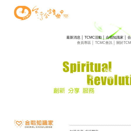
最新消息
│
TCMC活動
│
合唱知識家
│
合
會員專區
│
TCMC會訊
│
關於TC