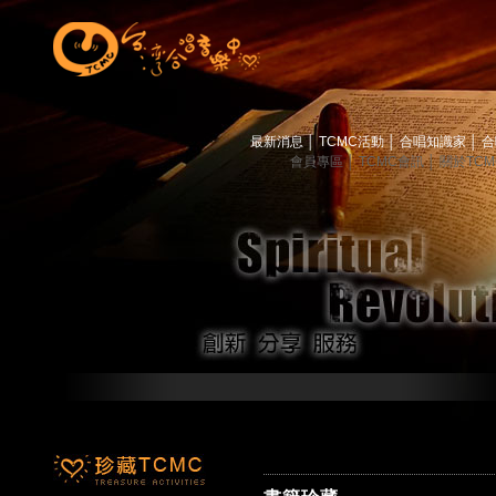
最新消息
│
TCMC活動
│
合唱知識家
│
合
會員專區
│
TCMC會訊
│
關於TC