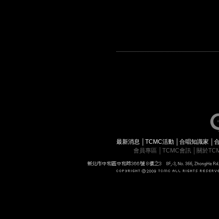
最新消息
│
TCMC活動
│
合唱知識家
│
會員專區
│
TCMC會訊
│
關於TC