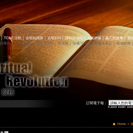
息
│
TCMC活動
│
合唱知識家
│
合唱104
│
課程加油站
│
人氣網爆
│
義工的故事
│
贊
員專區
│
TCMC會訊
│
關於TCMC
│
留言板
│
珍藏TCMC
│
映像大事記
│
場地租用
訂閱電子報：
Home
>