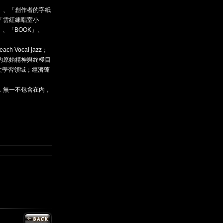
」、「創作者的字紙
「雲紅練唱室小
、「BOOK」、
h Vocal jazz；
的原始精神與終極目
文學習領域；經濟蓬
，無一不包含在內，