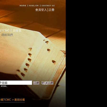
會員登入
│
註冊
助TCMC
│
回首頁
│
聯絡我們
珍藏TCMC
> 書籍珍藏