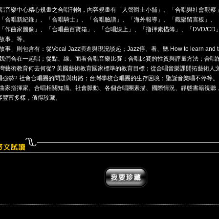
唱音樂中心精心規畫之合唱刊物，內容規畫有「人聲爵士小舖」、「合唱與社會觀察
「合唱新紀錄」、「合唱騎士」、「合唱臉譜」、「海外報導」、「觀樂留言板」、
「作曲家圖像」、「合唱曲百寶箱」、「合唱線上」、「指揮素描簿」、「DVD/CD」
故事」等。
事」則包含有：從Vocal Jazz演進與現況談起；Jazz停、看、聽 How to learn and teac
我們合在一起唱；從點、線、面看合唱音樂比賽；合唱比賽的性質與評量方法；合唱
灣藝術教育何去何從? 美國藝術教育國家標準的教育目標；從合唱音樂課開拓藝術人
唱強勢? 社會合唱團的問題與出路；台灣學校合唱團的生存困境；聖誕音樂唱不停等。
曲家指揮家、合唱相關知識、社會脈動、各個合唱團素描、國際情況、靜態書籍視聽
容豐富多樣，值得珍藏。