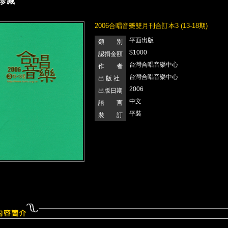
珍藏
2006合唱音樂雙月刊合訂本3 (13-18期)
平面出版
類 別
$1000
認捐金額
台灣合唱音樂中心
作 者
台灣合唱音樂中心
出 版 社
2006
出版日期
中文
語 言
平裝
裝 訂