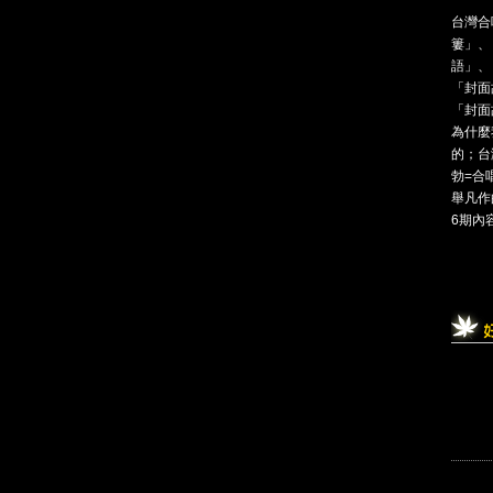
台灣合
簍」、
語」、
「封面
「封面故
為什麼
的；台
勃=合
舉凡作
6期內