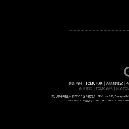
最新消息
│
TCMC活動
│
合唱知識家
│
會員專區
│
TCMC會訊
│
關於TC