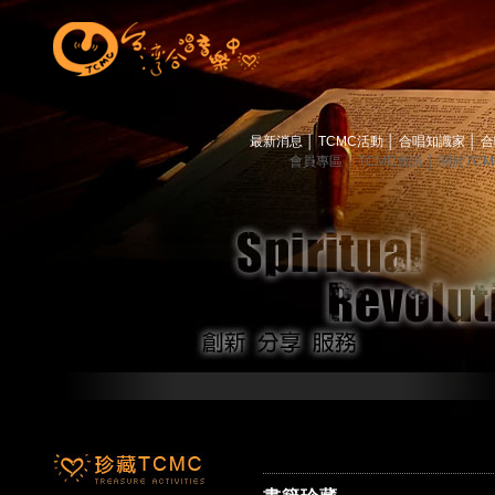
最新消息
│
TCMC活動
│
合唱知識家
│
合
會員專區
│
TCMC會訊
│
關於TC