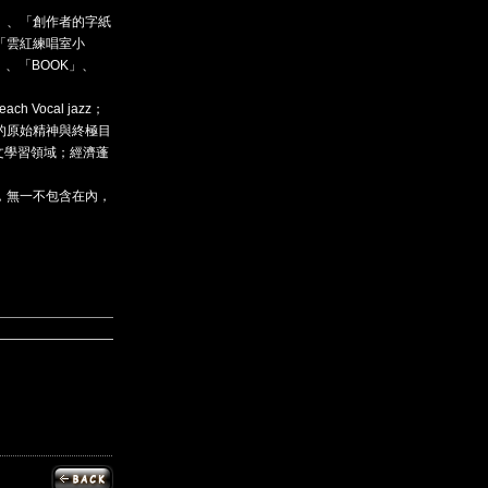
」、「創作者的字紙
「雲紅練唱室小
、「BOOK」、
h Vocal jazz；
的原始精神與終極目
文學習領域；經濟蓬
，無一不包含在內，