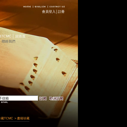
會員登入
│
註冊
助TCMC
│
回首頁
│
聯絡我們
珍藏TCMC
> 書籍珍藏