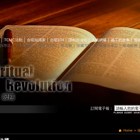
息
│
TCMC活動
│
合唱知識家
│
合唱104
│
課程加油站
│
人氣網爆
│
義工的故事
│
贊
員專區
│
TCMC會訊
│
關於TCMC
│
留言板
│
珍藏TCMC
│
映像大事記
│
場地租用
訂閱電子報：
Home
>