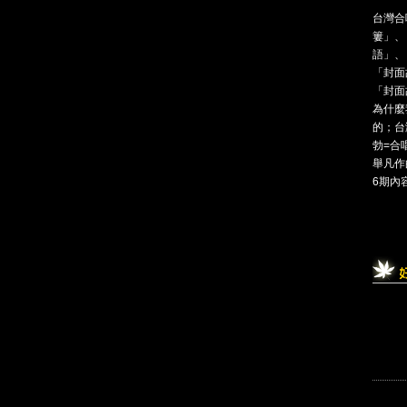
台灣合
簍」、
語」、
「封面
「封面故
為什麼
的；台
勃=合
舉凡作
6期內