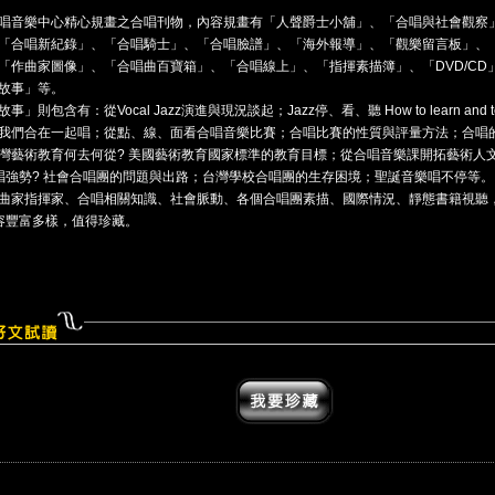
唱音樂中心精心規畫之合唱刊物，內容規畫有「人聲爵士小舖」、「合唱與社會觀察
「合唱新紀錄」、「合唱騎士」、「合唱臉譜」、「海外報導」、「觀樂留言板」、
「作曲家圖像」、「合唱曲百寶箱」、「合唱線上」、「指揮素描簿」、「DVD/CD」
故事」等。
事」則包含有：從Vocal Jazz演進與現況談起；Jazz停、看、聽 How to learn and teac
我們合在一起唱；從點、線、面看合唱音樂比賽；合唱比賽的性質與評量方法；合唱
灣藝術教育何去何從? 美國藝術教育國家標準的教育目標；從合唱音樂課開拓藝術人
唱強勢? 社會合唱團的問題與出路；台灣學校合唱團的生存困境；聖誕音樂唱不停等。
曲家指揮家、合唱相關知識、社會脈動、各個合唱團素描、國際情況、靜態書籍視聽
容豐富多樣，值得珍藏。