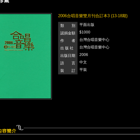
珍藏
2006合唱音樂雙月刊合訂本3 (13-18期)
平面出版
類 別
$1000
認捐金額
台灣合唱音樂中心
作 者
台灣合唱音樂中心
出 版 社
2006
出版日期
中文
語 言
平裝
裝 訂