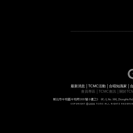
最新消息
│
TCMC活動
│
合唱知識家
│
會員專區
│
TCMC會訊
│
關於TC