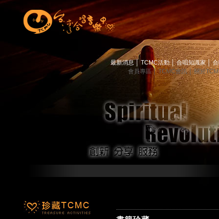
最新消息
│
TCMC活動
│
合唱知識家
│
合
會員專區
│
TCMC會訊
│
關於TC