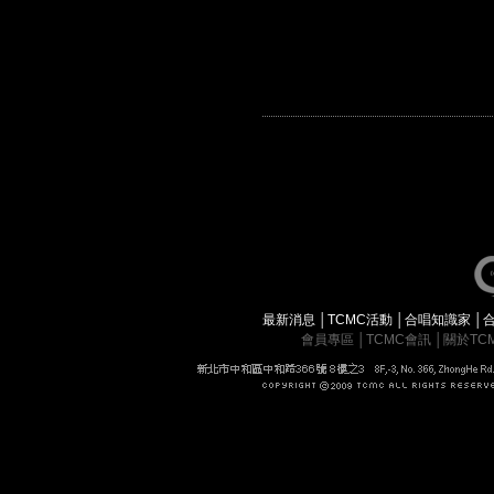
最新消息
│
TCMC活動
│
合唱知識家
│
會員專區
│
TCMC會訊
│
關於TC