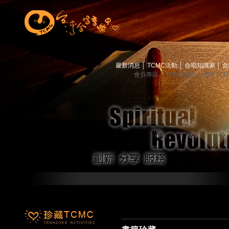
最新消息
│
TCMC活動
│
合唱知識家
│
合
會員專區
│
TCMC會訊
│
關於TC