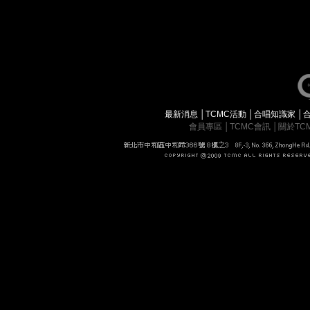
最新消息
│
TCMC活動
│
合唱知識家
│
會員專區
│
TCMC會訊
│
關於TC