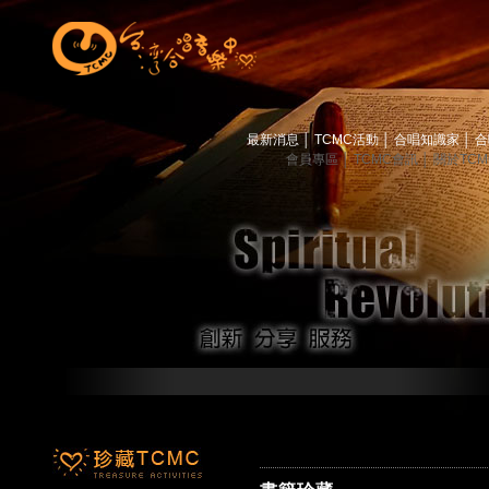
最新消息
│
TCMC活動
│
合唱知識家
│
合
會員專區
│
TCMC會訊
│
關於TC