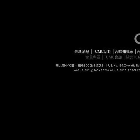
最新消息
│
TCMC活動
│
合唱知識家
│
會員專區
│
TCMC會訊
│
關於TC