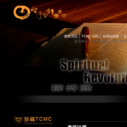
最新消息
│
TCMC活動
│
合唱知識家
│
合
會員專區
│
TCMC會訊
│
關於TC