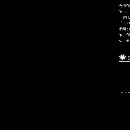
台灣合
簍」、
「雲紅
「BO
唱團；
物、合
樣，值