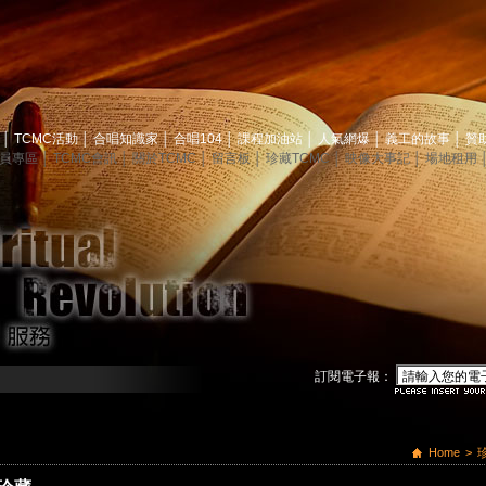
息
│
TCMC活動
│
合唱知識家
│
合唱104
│
課程加油站
│
人氣網爆
│
義工的故事
│
贊
員專區
│
TCMC會訊
│
關於TCMC
│
留言板
│
珍藏TCMC
│
映像大事記
│
場地租用
訂閱電子報：
Home
>