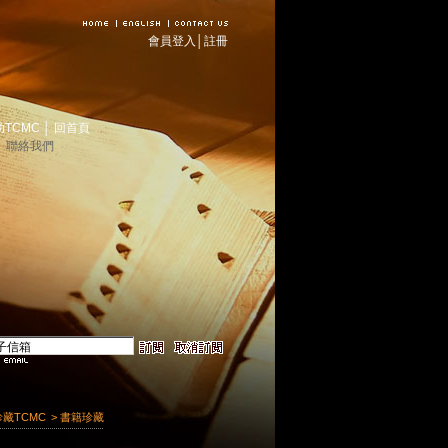
會員登入
│
註冊
助TCMC
│
回首頁
│
聯絡我們
珍藏TCMC
> 書籍珍藏