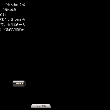
」、「創作者的字紙
、「國際報導」、
聆時刻」、
何吸引人參加你的合
等等。 舉凡國內外人
內，6期內容豐富多