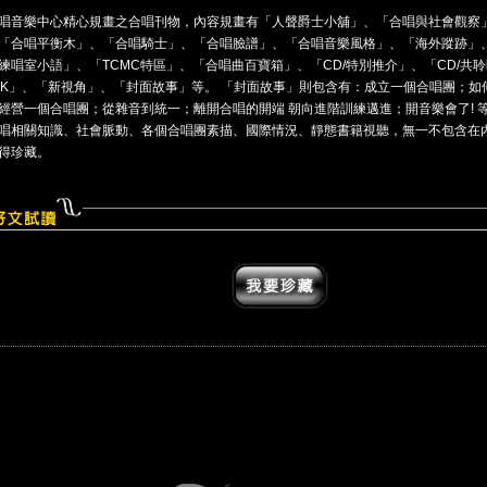
唱音樂中心精心規畫之合唱刊物，內容規畫有「人聲爵士小舖」、「合唱與社會觀察
「合唱平衡木」、「合唱騎士」、「合唱臉譜」、「合唱音樂風格」、「海外蹤跡」
練唱室小語」、「TCMC特區」、「合唱曲百寶箱」、「CD/特別推介」、「CD/共
OK」、「新視角」、「封面故事」等。 「封面故事」則包含有：成立一個合唱團；如
經營一個合唱團；從雜音到統一；離開合唱的開端 朝向進階訓練邁進；開音樂會了! 
唱相關知識、社會脈動、各個合唱團素描、國際情況、靜態書籍視聽，無一不包含在
得珍藏。