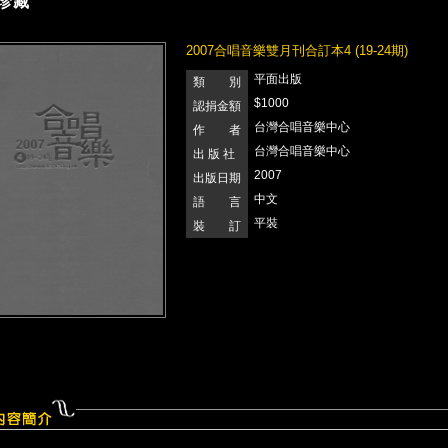
珍藏
2007合唱音樂雙月刊合訂本4 (19-24期)
平面出版
類 別
$1000
認捐金額
台灣合唱音樂中心
作 者
台灣合唱音樂中心
出 版 社
2007
出版日期
中文
語 言
平裝
裝 訂