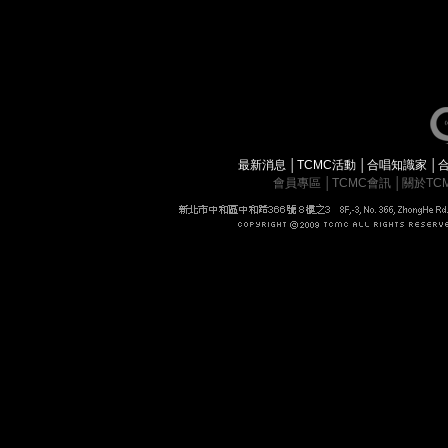
最新消息
│
TCMC活動
│
合唱知識家
│
會員專區
│
TCMC會訊
│
關於TC