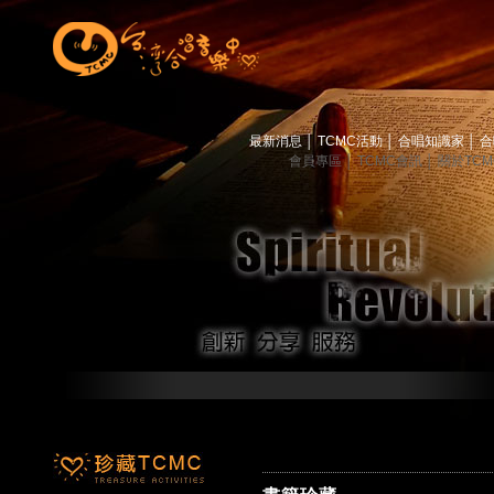
最新消息
│
TCMC活動
│
合唱知識家
│
合
會員專區
│
TCMC會訊
│
關於TC