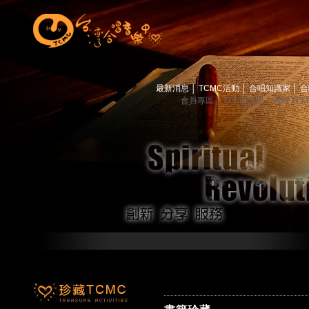
最新消息
│
TCMC活動
│
合唱知識家
│
合
會員專區
│
TCMC會訊
│
關於TC