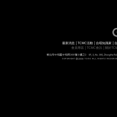
最新消息
│
TCMC活動
│
合唱知識家
│
會員專區
│
TCMC會訊
│
關於TC