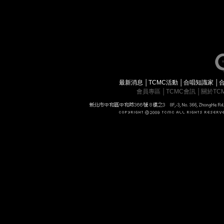
最新消息
│
TCMC活動
│
合唱知識家
│
會員專區
│
TCMC會訊
│
關於TC