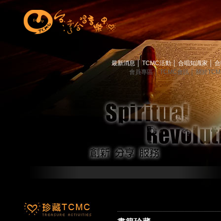
最新消息
│
TCMC活動
│
合唱知識家
│
合
會員專區
│
TCMC會訊
│
關於TC