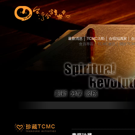
最新消息
│
TCMC活動
│
合唱知識家
│
合
會員專區
│
TCMC會訊
│
關於TC