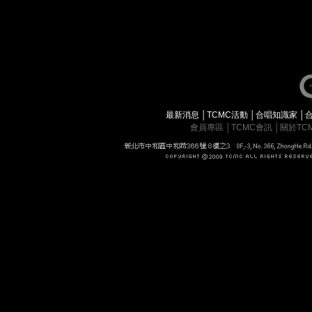
最新消息
│
TCMC活動
│
合唱知識家
│
會員專區
│
TCMC會訊
│
關於TC