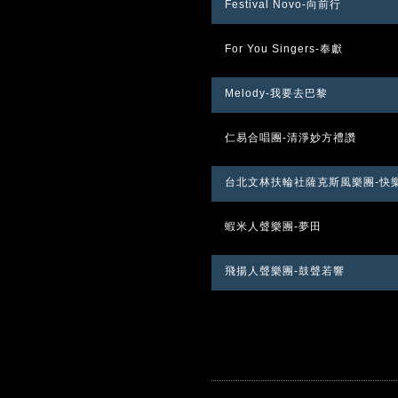
Festival Novo-向前行
For You Singers-奉獻
Melody-我要去巴黎
仁易合唱團-清淨妙方禮讚
台北文林扶輪社薩克斯風樂團-快
蝦米人聲樂團-夢田
飛揚人聲樂團-鼓聲若響