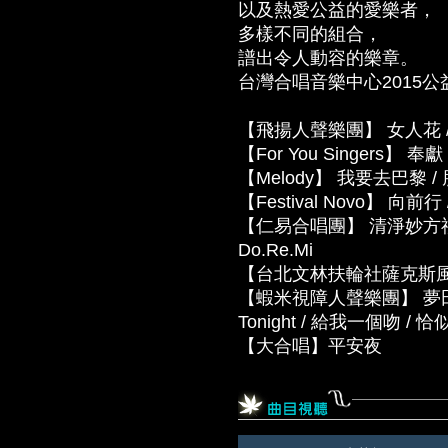
以及熱愛公益的愛樂者，
多樣不同的組合，
譜出令人動容的樂章。
台灣合唱音樂中心2015公
【飛揚人聲樂團】 女人花 
【For You Singers】 奉獻 / 
【Melody】 我要去巴黎 /
【Festival Novo】 向
【仁易合唱團】 清淨妙方禮讚 
Do.Re.Mi
【台北文林扶輪社薩克斯風樂
【蝦米視障人聲樂團】 夢田 / 橄欖
Tonight / 給我一個吻 
【大合唱】平安夜