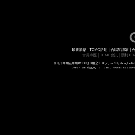
最新消息
│
TCMC活動
│
合唱知識家
│
會員專區
│
TCMC會訊
│
關於TC