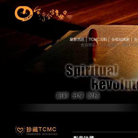
最新消息
│
TCMC活動
│
合唱知識家
│
合
會員專區
│
TCMC會訊
│
關於TC