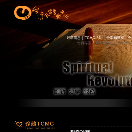
最新消息
│
TCMC活動
│
合唱知識家
│
合
會員專區
│
TCMC會訊
│
關於TC