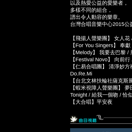
以及熱愛公益的愛樂者，
多樣不同的組合，
譜出令人動容的樂章。
台灣合唱音樂中心2015公
【飛揚人聲樂團】 女人花 
【For You Singers】 奉獻 / 
【Melody】 我要去巴黎 /
【Festival Novo】 向
【仁易合唱團】 清淨妙方禮讚 
Do.Re.Mi
【台北文林扶輪社薩克斯風樂
【蝦米視障人聲樂團】 夢田 / 橄欖
Tonight / 給我一個吻 
【大合唱】平安夜