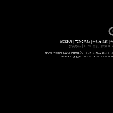
最新消息
│
TCMC活動
│
合唱知識家
│
會員專區
│
TCMC會訊
│
關於TC