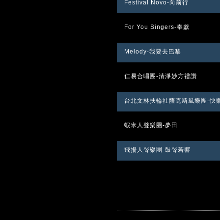
Festival Novo-向前行
For You Singers-奉獻
Melody-我要去巴黎
仁易合唱團-清淨妙方禮讚
台北文林扶輪社薩克斯風樂團-快
蝦米人聲樂團-夢田
飛揚人聲樂團-鼓聲若響