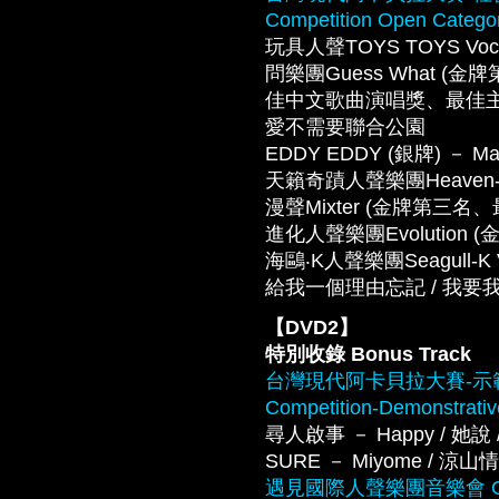
Competition Open Catego
玩具人聲TOYS TOYS Vocal 
問樂團Guess What
佳中文歌曲演唱獎、最佳主唱獎) － S
愛不需要聯合公園
EDDY EDDY (銀牌) － Ma
天籟奇蹟人聲樂團Heaven-sent 
漫聲Mixter (金牌第三名、最佳
進化人聲樂團Evolution (金牌) 
海鷗‧K人聲樂團Seagull-
給我一個理由忘記 / 我要我們在一
【DVD2】
特別收錄 Bonus Track
台灣現代阿卡貝拉大賽-示範團隊 Ta
Competition-Demonstrati
尋人啟事 － Happy / 她說 / 
SURE － Miyome / 涼山情歌 /
遇見國際人聲樂團音樂會 Gala