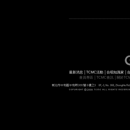
最新消息
│
TCMC活動
│
合唱知識家
│
會員專區
│
TCMC會訊
│
關於TC