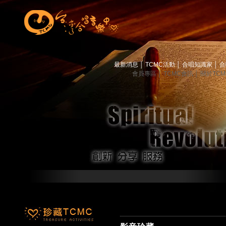
最新消息
│
TCMC活動
│
合唱知識家
│
合
會員專區
│
TCMC會訊
│
關於TC