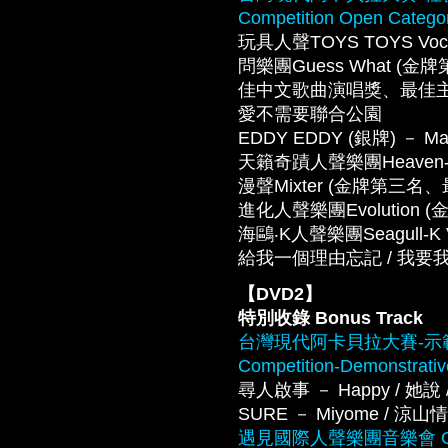
Competition Open Catego
玩具人聲TOYS TOYS Vocal 
問樂團Guess What
佳中文歌曲演唱獎、最佳主唱獎) － S
愛不需要聯合公園
EDDY EDDY (銀牌) － Ma
天籟奇蹟人聲樂團Heaven-sent 
漫聲Mixter (金牌第三名、最佳
進化人聲樂團Evolution (金牌) 
海鷗‧K人聲樂團Seagull-
給我一個理由忘記 / 我要我們在一
【DVD2】
特別收錄 Bonus Track
台灣現代阿卡貝拉大賽-示範團隊 Ta
Competition-Demonstrati
尋人啟事 － Happy / 她說 / 
SURE － Miyome / 涼山情歌 /
遇見國際人聲樂團音樂會 Gala