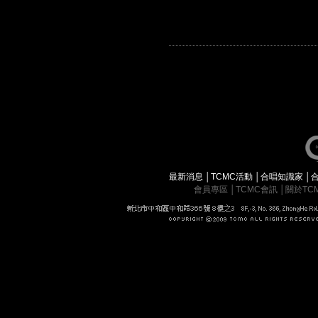
最新消息
│
TCMC活動
│
合唱知識家
│
會員專區
│
TCMC會訊
│
關於TC