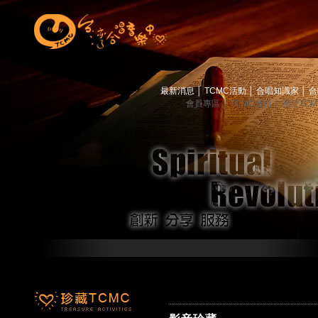
最新消息
│
TCMC活動
│
合唱知識家
│
合
會員專區
│
TCMC會訊
│
關於TC