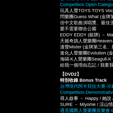
Competition Open Catego
玩具人聲TOYS TOYS Vocal 
問樂團Guess What
佳中文歌曲演唱獎、最佳主唱獎) － S
愛不需要聯合公園
EDDY EDDY (銀牌) － Ma
天籟奇蹟人聲樂團Heaven-sent 
漫聲Mixter (金牌第三名、最佳
進化人聲樂團Evolution (金牌) 
海鷗‧K人聲樂團Seagull-
給我一個理由忘記 / 我要我們在一
【DVD2】
特別收錄 Bonus Track
台灣現代阿卡貝拉大賽-示範團隊 Ta
Competition-Demonstrati
尋人啟事 － Happy / 她說 / 
SURE － Miyome / 涼山情歌 /
遇見國際人聲樂團音樂會 Gala