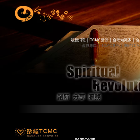
最新消息
│
TCMC活動
│
合唱知識家
│
合
會員專區
│
TCMC會訊
│
關於TC