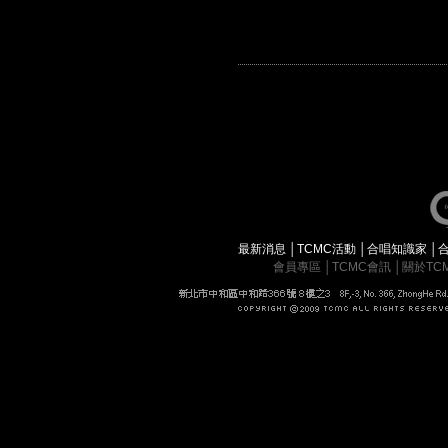
最新消息
│
TCMC活動
│
合唱知識家
│
會員專區
│
TCMC會訊
│
關於TC