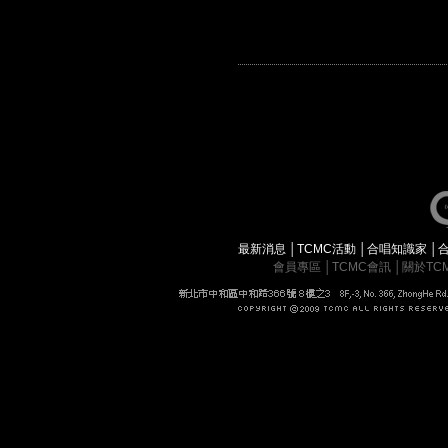
最新消息
│
TCMC活動
│
合唱知識家
│
會員專區
│
TCMC會訊
│
關於TC