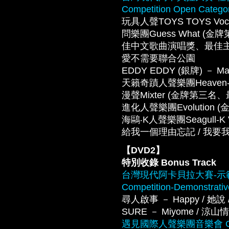
Competition Open Catego
玩具人聲TOYS TOYS Vocal 
問樂團Guess What
佳中文歌曲演唱獎、最佳主唱獎) － S
愛不需要聯合公園
EDDY EDDY (銀牌) － Ma
天籟奇蹟人聲樂團Heaven-sent 
漫聲Mixter (金牌第三名、最佳
進化人聲樂團Evolution (金牌) 
海鷗‧K人聲樂團Seagull-
給我一個理由忘記 / 我要我們在一
【DVD2】
特別收錄 Bonus Track
台灣現代阿卡貝拉大賽-示範團隊 Ta
Competition-Demonstrati
尋人啟事 － Happy / 她說 / 
SURE － Miyome / 涼山情歌 /
遇見國際人聲樂團音樂會 Gala