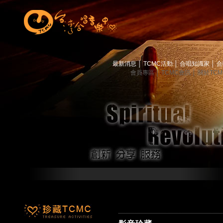
最新消息
│
TCMC活動
│
合唱知識家
│
合
會員專區
│
TCMC會訊
│
關於TC