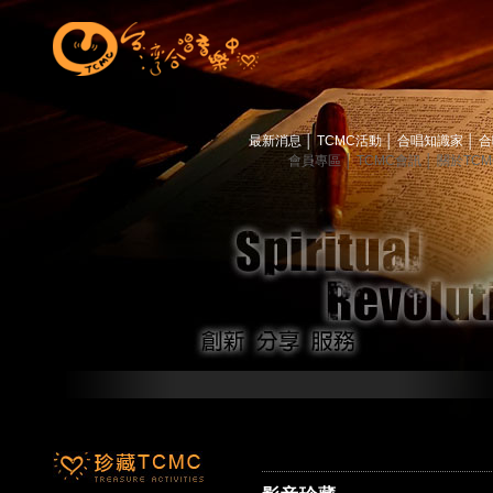
最新消息
│
TCMC活動
│
合唱知識家
│
合
會員專區
│
TCMC會訊
│
關於TC