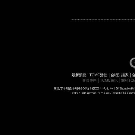
最新消息
│
TCMC活動
│
合唱知識家
│
會員專區
│
TCMC會訊
│
關於TC