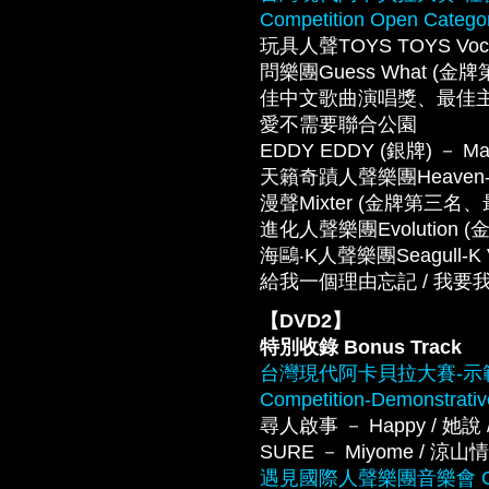
Competition Open Catego
玩具人聲TOYS TOYS Vocal 
問樂團Guess What
佳中文歌曲演唱獎、最佳主唱獎) － S
愛不需要聯合公園
EDDY EDDY (銀牌) － Ma
天籟奇蹟人聲樂團Heaven-sent 
漫聲Mixter (金牌第三名、最佳
進化人聲樂團Evolution (金牌) 
海鷗‧K人聲樂團Seagull-
給我一個理由忘記 / 我要我們在一
【DVD2】
特別收錄 Bonus Track
台灣現代阿卡貝拉大賽-示範團隊 Ta
Competition-Demonstrati
尋人啟事 － Happy / 她說 / 
SURE － Miyome / 涼山情歌 /
遇見國際人聲樂團音樂會 Gala