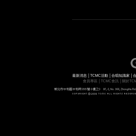
最新消息
│
TCMC活動
│
合唱知識家
│
會員專區
│
TCMC會訊
│
關於TC