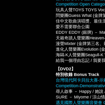
Competition Open Catego
玩具人聲TOYS TOYS Vocal 
問樂團Guess What
佳中文歌曲演唱獎、最佳主唱獎) － S
愛不需要聯合公園
EDDY EDDY (銀牌) － Ma
天籟奇蹟人聲樂團Heaven-sent 
漫聲Mixter (金牌第三名、最佳
進化人聲樂團Evolution (金牌) 
海鷗‧K人聲樂團Seagull-
給我一個理由忘記 / 我要我們在一
【DVD2】
特別收錄 Bonus Track
台灣現代阿卡貝拉大賽-示範團隊 Ta
Competition-Demonstrati
尋人啟事 － Happy / 她說 / 
SURE － Miyome / 涼山情歌 /
遇見國際人聲樂團音樂會 Gala