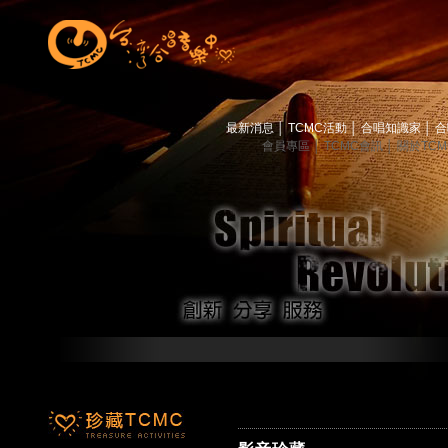
最新消息
│
TCMC活動
│
合唱知識家
│
合
會員專區
│
TCMC會訊
│
關於TC