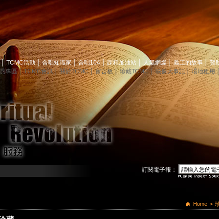
息
│
TCMC活動
│
合唱知識家
│
合唱104
│
課程加油站
│
人氣網爆
│
義工的故事
│
贊
員專區
│
TCMC會訊
│
關於TCMC
│
留言板
│
珍藏TCMC
│
映像大事記
│
場地租用
訂閱電子報：
Home
>