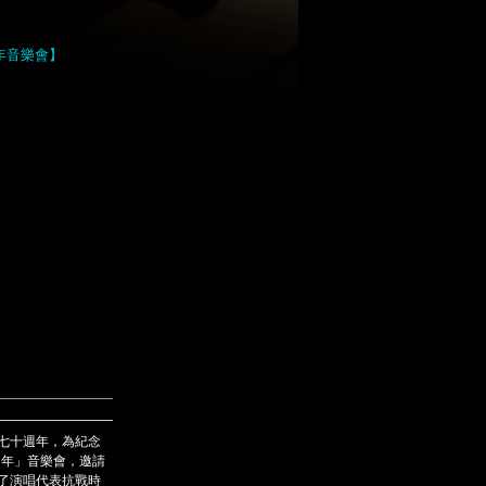
年音樂會】
七十週年，為紀念
周年」音樂會，邀請
了演唱代表抗戰時