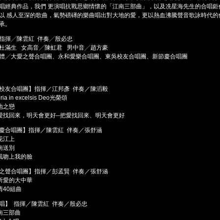
唱經典作品，我們 更演唱抗戰思鄉情懷的「江南三部曲」，以及冼星海先生的合唱鉅
以 感人至深的歌曲，氣勢磅礡的樂曲唱出對大地的愛，更以熱血沸騰聲音歌詠時代的
承。
指揮╱陳雲紅 伴奏╱殷必忠
杜滿生 女高音╱陳虹君 男中音╱趙方豪
體╱大愛之聲合唱團、永和愛樂合唱團、東吳校友合唱團、新節慶合唱團
校友合唱團】指揮／江邦彥 伴奏／陳滔毅
oria in excelsis Deo光榮頌
土地之戀
 把愛找回來，明天會更好--把愛找回來、明天會更好
慶合唱團】指揮／陳雲紅 伴奏／張舒涵
花江上
南送別
風吻上我的臉
之聲合唱團】指揮／彭孟賢 伴奏／張舒涵
所愛的大中華
情40組曲
唱】 指揮／陳雲紅 伴奏／殷必忠
南三部曲