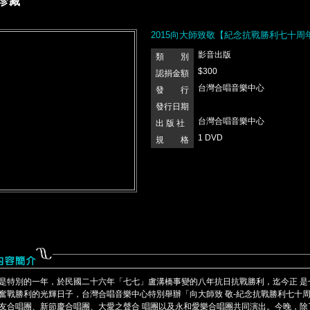
珍藏
2015向大師致敬【紀念抗戰勝利七十周
影音出版
類 別
$300
認捐金額
台灣合唱音樂中心
發 行
發行日期
台灣合唱音樂中心
出 版 社
1 DVD
規 格
是特別的一年，於民國二十六年「七七」盧溝橋事變的八年抗日抗戰勝利，迄今正 是
奮戰勝利的光輝日子，台灣合唱音樂中心特別舉辦「向大師致 敬-紀念抗戰勝利七十
友合唱團、新節慶合唱團、大愛之聲合 唱團以及永和愛樂合唱團共同演出。今晚，除