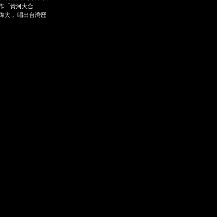
作「黃河大合
偉大， 唱出台灣歷