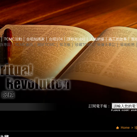
息
│
TCMC活動
│
合唱知識家
│
合唱104
│
課程加油站
│
人氣網爆
│
義工的故事
│
贊
員專區
│
TCMC會訊
│
關於TCMC
│
留言板
│
珍藏TCMC
│
映像大事記
│
場地租用
訂閱電子報：
Home
>