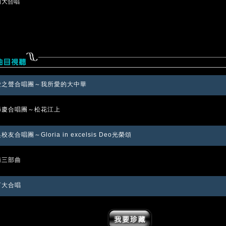
黃河大合唱
愛之聲合唱團～我所愛的大中華
節慶合唱團～松花江上
校友合唱團～Gloria in excelsis Deo光榮頌
南三部曲
河大合唱