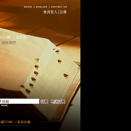
會員登入
│
註冊
助TCMC
│
回首頁
│
聯絡我們
珍藏TCMC
> 影音珍藏