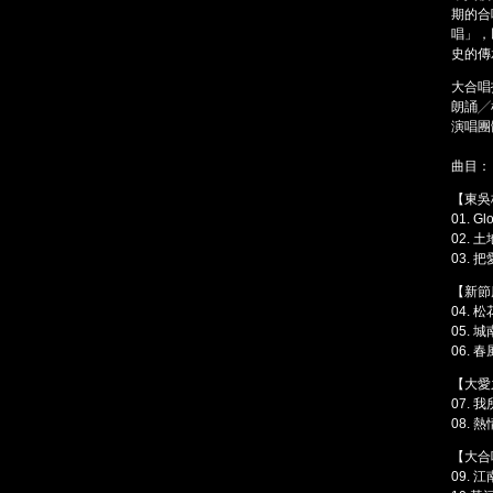
期的合
唱」，
史的傳
大合唱
朗誦╱
演唱團
曲目：
【東吳
01. Gl
02. 
03.
【新節
04 .
松
05 .
城
06 .
春
【大愛
07 .
我
08 .
熱
【大合
09 .
江