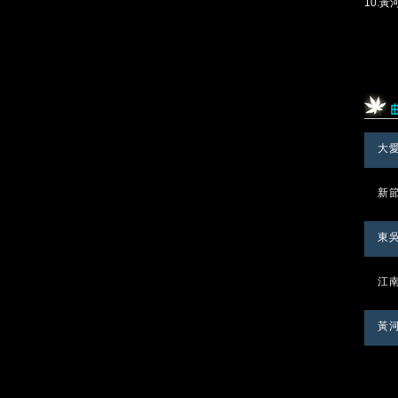
10.
大
新
東吳
江
黃