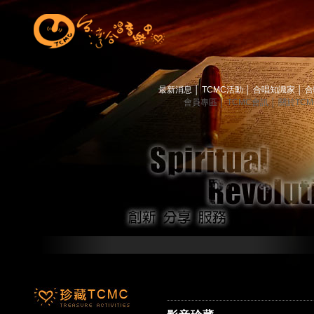
最新消息
│
TCMC活動
│
合唱知識家
│
合
會員專區
│
TCMC會訊
│
關於TC