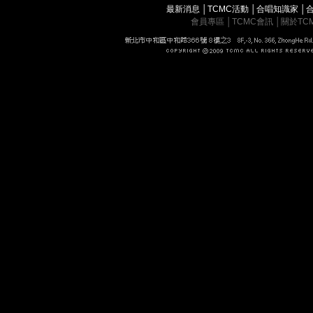
最新消息
│
TCMC活動
│
合唱知識家
│
會員專區
│
TCMC會訊
│
關於TC