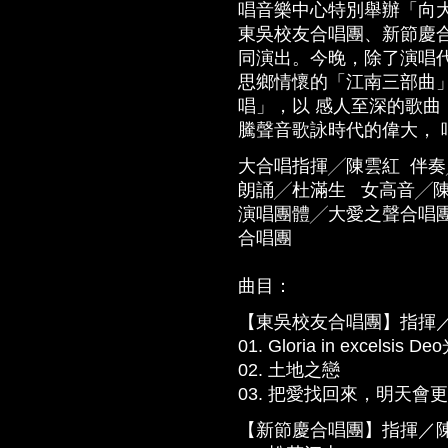
唱音樂中心特別舉辦「向大
東吳校友合唱團、新節慶
同演出。今晚，除了演唱
思鄉情懷的「江南三部曲
唱」，以 感人至深的歌
騰聲音歌詠時代的偉大， 
大合唱指揮╱陳雲紅 伴
朗誦╱杜滿生 女高音╱
演唱團體╱大愛之聲合唱
合唱團
曲目：
【東吳校友合唱團】指揮
01. Gloria in excelsis 
02. 土地之戀
03. 把愛找回來，明天會
【新節慶合唱團】指揮／