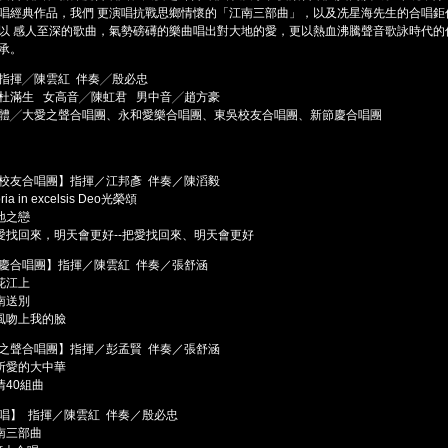
唱經典作品，我們 更演唱抗戰思鄉情懷的「江南三部曲」，以及冼星海先生的合唱鉅
以 感人至深的歌曲，氣勢磅礡的樂曲唱出對大地的愛，更以熱血沸騰聲音歌詠時代的
承。
指揮╱陳雲紅 伴奏╱殷必忠
杜滿生 女高音╱陳虹君 男中音╱趙方豪
體╱大愛之聲合唱團、永和愛樂合唱團、東吳校友合唱團、新節慶合唱團
校友合唱團】指揮／江邦彥 伴奏／陳滔毅
oria in excelsis Deo光榮頌
土地之戀
 把愛找回來，明天會更好--把愛找回來、明天會更好
慶合唱團】指揮／陳雲紅 伴奏／張舒涵
花江上
南送別
風吻上我的臉
之聲合唱團】指揮／彭孟賢 伴奏／張舒涵
所愛的大中華
情40組曲
唱】 指揮／陳雲紅 伴奏／殷必忠
南三部曲