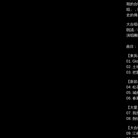
期的合
唱」，
史的傳
大合唱
朗誦╱
演唱團
曲目：
【東吳
01. Gl
02. 
03.
【新節
04 .
松
05 .
城
06 .
春
【大愛
07 .
我
08 .
熱
【大合
09 .
江