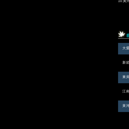
10.
大
新
東吳
江
黃