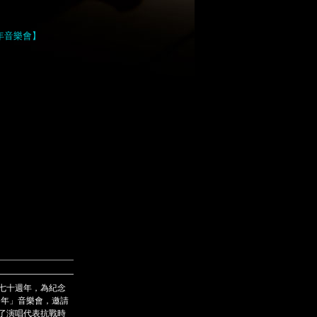
年音樂會】
七十週年，為紀念
周年」音樂會，邀請
了演唱代表抗戰時