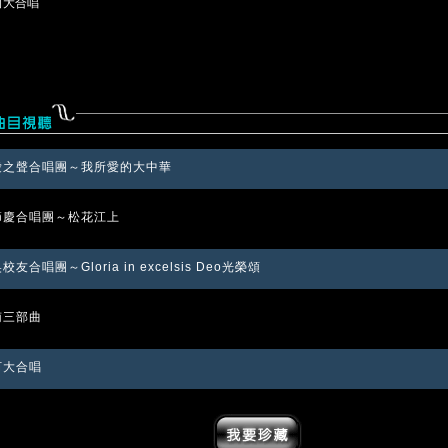
黃河大合唱
愛之聲合唱團～我所愛的大中華
節慶合唱團～松花江上
校友合唱團～Gloria in excelsis Deo光榮頌
南三部曲
河大合唱