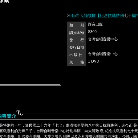
珍藏
2015向大師致敬【紀念抗戰勝利七十周
影音出版
類 別
$300
認捐金額
台灣合唱音樂中心
發 行
發行日期
台灣合唱音樂中心
出 版 社
1 DVD
規 格
是特別的一年，於民國二十六年「七七」盧溝橋事變的八年抗日抗戰勝利，迄今正 是
奮戰勝利的光輝日子，台灣合唱音樂中心特別舉辦「向大師致 敬-紀念抗戰勝利七十
友合唱團、新節慶合唱團、大愛之聲合 唱團以及永和愛樂合唱團共同演出。今晚，除