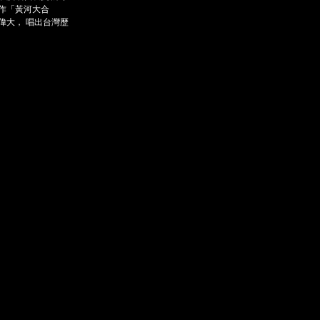
作「黃河大合
偉大， 唱出台灣歷