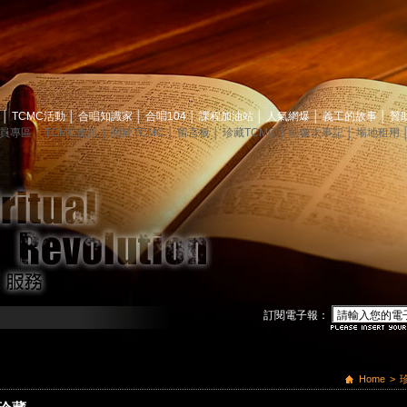
息
│
TCMC活動
│
合唱知識家
│
合唱104
│
課程加油站
│
人氣網爆
│
義工的故事
│
贊
員專區
│
TCMC會訊
│
關於TCMC
│
留言板
│
珍藏TCMC
│
映像大事記
│
場地租用
訂閱電子報：
Home
>