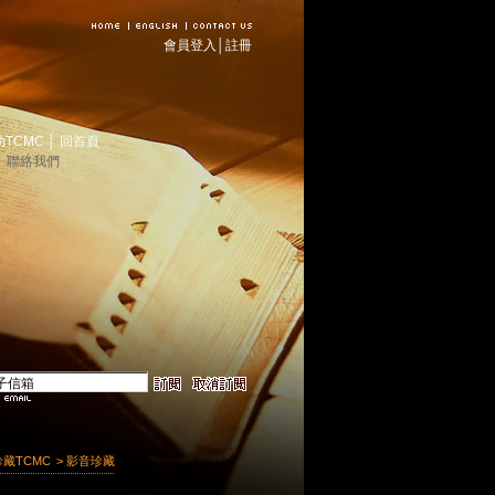
會員登入
│
註冊
助TCMC
│
回首頁
│
聯絡我們
珍藏TCMC
> 影音珍藏