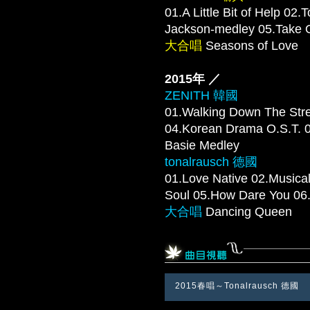
01.A Little Bit of Help 0
Jackson-medley 05.Tak
大合唱
Seasons of Love
2015年 ／
ZENITH 韓國
01.Walking Down The Stre
04.Korean Drama O.S.T
Basie Medley
tonalrausch 德國
01.Love Native 02.Musica
Soul 05.How Dare You
大合唱
Dancing Queen
2015春唱～Tonalrausch 德國