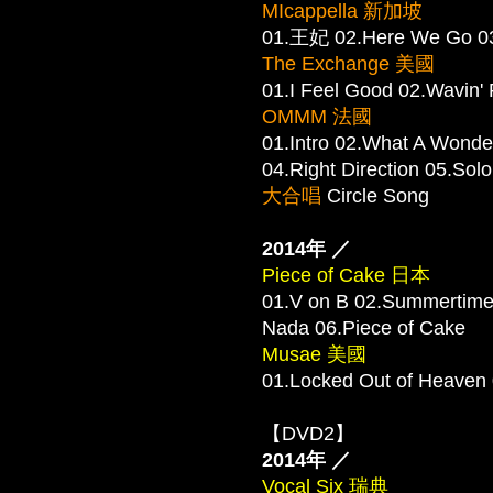
MIcappella 新加坡
01.王妃 02.Here We G
The Exchange 美國
01.I Feel Good 02.Wavin'
OMMM 法國
01.Intro 02.What A Wonder
04.Right Direction 05.Sol
大合唱
Circle Song
2014年 ／
Piece of Cake 日本
01.V on B 02.Summertime
Nada 06.Piece of Cake
Musae 美國
01.Locked Out of Heaven
【DVD2】
2014年 ／
Vocal Six 瑞典