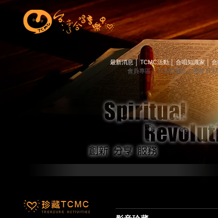
最新消息
│
TCMC活動
│
合唱知識家
│
合
會員專區
│
TCMC會訊
│
關於TC