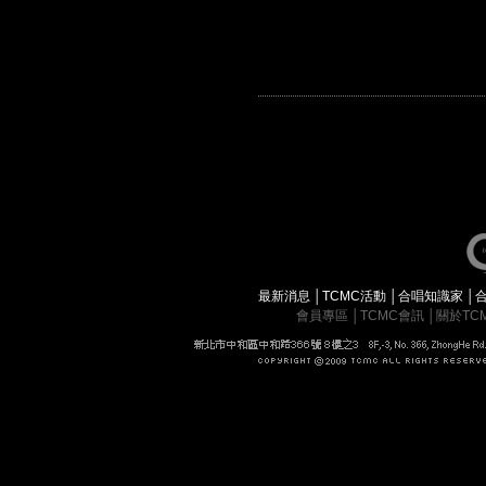
最新消息
│
TCMC活動
│
合唱知識家
│
會員專區
│
TCMC會訊
│
關於TC