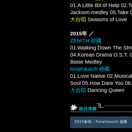
01.A Little Bit of Help 0
Jackson-medley 05.Tak
大合唱
Seasons of Love
2015年 ／
ZENITH 韓國
01.Walking Down The Stre
04.Korean Drama O.S.T
Basie Medley
tonalrausch 德國
01.Love Native 02.Musica
Soul 05.How Dare You
大合唱
Dancing Queen
2015春唱～Tonalrausch 德國