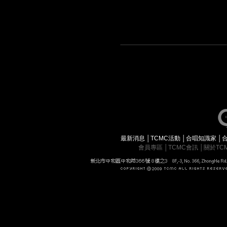
最新消息
│
TCMC活動
│
合唱知識家
│
會員專區
│
TCMC會訊
│
關於TC