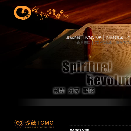
最新消息
│
TCMC活動
│
合唱知識家
│
合
會員專區
│
TCMC會訊
│
關於TC