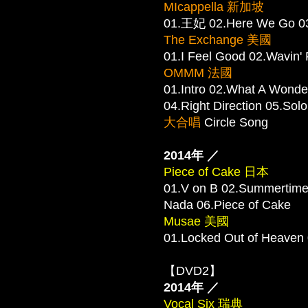
MIcappella 新加坡
01.王妃 02.Here We G
The Exchange 美國
01.I Feel Good 02.Wavin'
OMMM 法國
01.Intro 02.What A Wonder
04.Right Direction 05.Sol
大合唱
Circle Song
2014年 ／
Piece of Cake 日本
01.V on B 02.Summertime
Nada 06.Piece of Cake
Musae 美國
01.Locked Out of Heaven
【DVD2】
2014年 ／
Vocal Six 瑞典