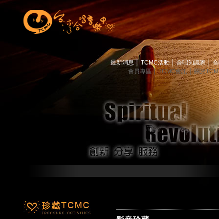
最新消息
│
TCMC活動
│
合唱知識家
│
合
會員專區
│
TCMC會訊
│
關於TC