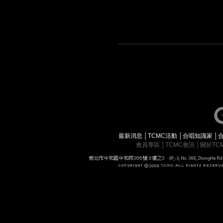
最新消息
│
TCMC活動
│
合唱知識家
│
會員專區
│
TCMC會訊
│
關於TC