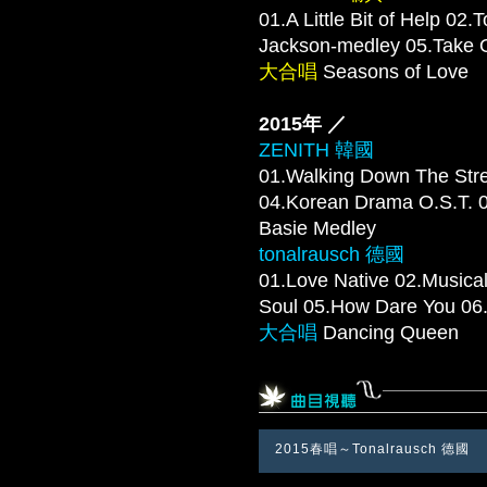
01.A Little Bit of Help 0
Jackson-medley 05.Tak
大合唱
Seasons of Love
2015年 ／
ZENITH 韓國
01.Walking Down The Stre
04.Korean Drama O.S.T
Basie Medley
tonalrausch 德國
01.Love Native 02.Musica
Soul 05.How Dare You
大合唱
Dancing Queen
2015春唱～Tonalrausch 德國