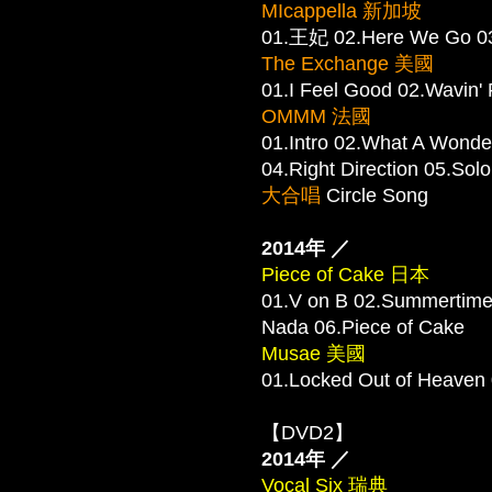
MIcappella 新加坡
01.王妃 02.Here We G
The Exchange 美國
01.I Feel Good 02.Wavin'
OMMM 法國
01.Intro 02.What A Wonder
04.Right Direction 05.Sol
大合唱
Circle Song
2014年 ／
Piece of Cake 日本
01.V on B 02.Summertime
Nada 06.Piece of Cake
Musae 美國
01.Locked Out of Heaven
【DVD2】
2014年 ／
Vocal Six 瑞典