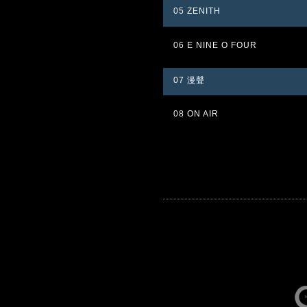
05 ZENITH
06 E NINE O FOUR
07 漫聲
08 ON AIR