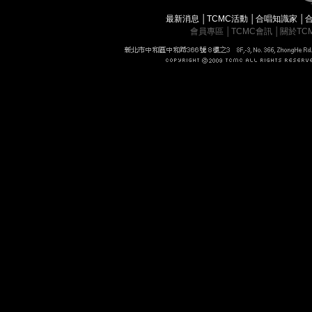
最新消息
│
TCMC活動
│
合唱知識家
│
會員專區
│
TCMC會訊
│
關於TC