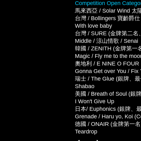
Competition Open Catego
馬來西亞 / Solar Wind 太
台灣 / Bollingers 
With love baby
台灣 / SURE (金牌第二名、
Middle / 涼山情歌 / Senai
韓國 / ZENITH (金牌
Magic / Fly me to the moo
奧地利 / E NINE O FOUR (金
Gonna Get over You / Fix
瑞士 / The Glue (銀牌、
Shabao
美國 / Breath of Soul (
I Won't Give Up
日本/ Euphonics (銀牌、最
Grenade / Haru yo, Koi (
德國 / ONAIR (金牌第一名) － Wo
Teardrop