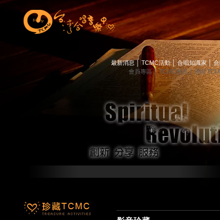
最新消息
│
TCMC活動
│
合唱知識家
│
合
會員專區
│
TCMC會訊
│
關於TC