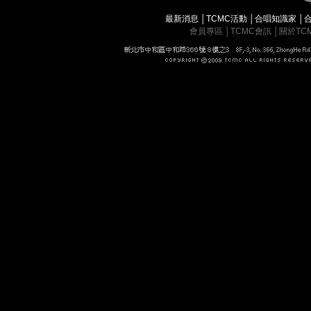
最新消息
│
TCMC活動
│
合唱知識家
│
會員專區
│
TCMC會訊
│
關於TC