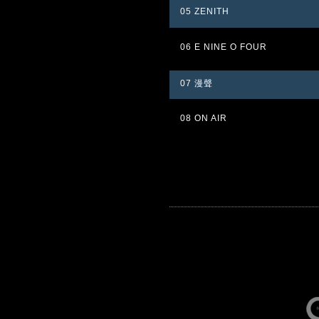
05 ZENITH
06 E NINE O FOUR
07 漫聲
08 ON AIR