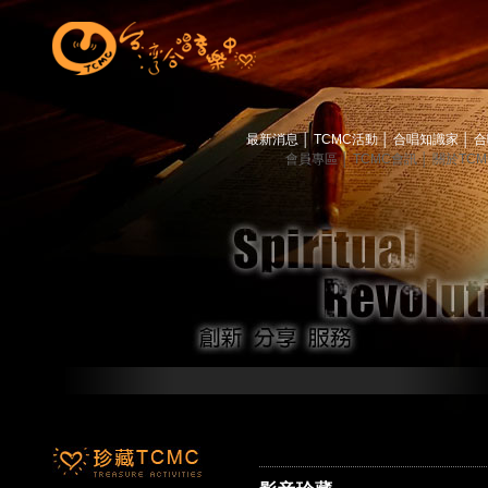
最新消息
│
TCMC活動
│
合唱知識家
│
合
會員專區
│
TCMC會訊
│
關於TC