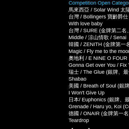
Competition Open Catego
馬來西亞 / Solar Wind 太
台灣 / Bollingers 
With love baby
台灣 / SURE (金牌第二名、
Middle / 涼山情歌 / Senai
韓國 / ZENITH (金牌
Magic / Fly me to the moo
奧地利 / E NINE O FOUR (金
Gonna Get over You / Fix
瑞士 / The Glue (銀牌、
Shabao
美國 / Breath of Soul (
I Won't Give Up
日本/ Euphonics (銀牌、最
Grenade / Haru yo, Koi (
德國 / ONAIR (金牌第一名) － Wo
Teardrop